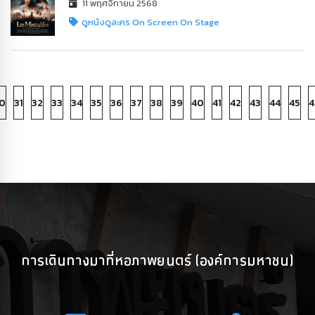
11 พฤศจิกายน 2568
ดูหนังดูละคร On Screen On Stage
0
31
32
33
34
35
36
37
38
39
40
41
42
43
44
45
4
การเดินทางมาที่หอภาพยนตร์ (องค์การมหาชน)