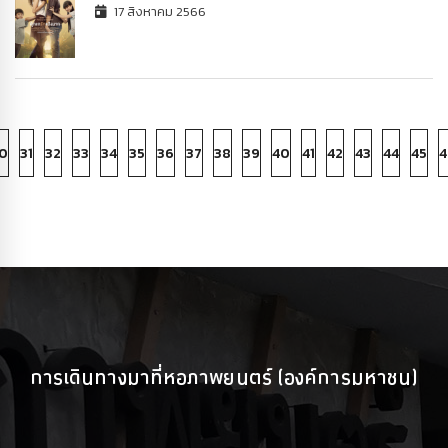
17 สิงหาคม 2566
0
31
32
33
34
35
36
37
38
39
40
41
42
43
44
45
4
การเดินทางมาที่หอภาพยนตร์ (องค์การมหาชน)