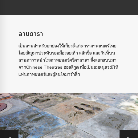
ลานดารา
เป็นลานสำหรับยกย่องให้เกียรติแก่ดาราภาพยนตร์ไทย
โดยเชิญมาประทับรอยมือรอยเท้า สลักชื่อ และวันที่บน
ลานดาราหน้าโรงภาพยนตร์ศรีศาลายา ซึ่งลอกแบบมา
จากChinese Theatres ฮอลลีวูด เพื่อเป็นอมตนุสรณ์ให้
แฟนภาพยนตร์และผู้สนใจมารำลึก