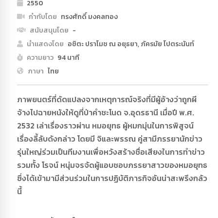
2550
กำกับโดย
ทรงศักดิ์ มงคลทอง
สนับสนุนโดย
-
นำแสดงโดย
อชิตะ ปราโมช ณ อยุธยา, ภัครมัย โปตระนันท์
ความยาว
94 นาที
ภาษา
ไทย
ภาพยนตร์ที่ดัดแปลงจากเหตุการณ์จริงที่มีผู้อ้างว่าถูกผี
จ้างไปฉายหนังให้ดูที่ป่าคำชะโนด จ.อุดรธานี เมื่อปี พ.ศ.
2532 เล่าเรื่องราวผ่าน หมอยุทธ ผู้หมกมุ่นในการพิสูจน์
เรื่องลี้ลับดังกล่าว โดยมี จิและพรรณ คู่สามีภรรยานักข่าว
รุ่นใหญ่ร่วมเป็นทีมงานเพื่อหวังสร้างชื่อเสียงในการทำข่าว
รวมทั้ง โรจน์ หนุ่มจรจัดผู้แอบชอบภรรยาสาวของหมอยุทธ
ซึ่งได้เข้ามามีส่วนร่วมในการปฏิบัติภารกิจอันน่าสะพรึงกลัว
นี้