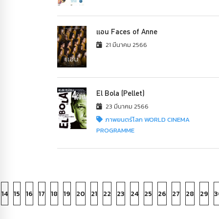
แอน Faces of Anne
21 มีนาคม 2566
El Bola (Pellet)
23 มีนาคม 2566
ภาพยนตร์โลก WORLD CINEMA
PROGRAMME
14
15
16
17
18
19
20
21
22
23
24
25
26
27
28
29
3