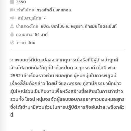
2550
กำกับโดย
ทรงศักดิ์ มงคลทอง
สนับสนุนโดย
-
นำแสดงโดย
อชิตะ ปราโมช ณ อยุธยา, ภัครมัย โปตระนันท์
ความยาว
94 นาที
ภาษา
ไทย
ภาพยนตร์ที่ดัดแปลงจากเหตุการณ์จริงที่มีผู้อ้างว่าถูกผี
จ้างไปฉายหนังให้ดูที่ป่าคำชะโนด จ.อุดรธานี เมื่อปี พ.ศ.
2532 เล่าเรื่องราวผ่าน หมอยุทธ ผู้หมกมุ่นในการพิสูจน์
เรื่องลี้ลับดังกล่าว โดยมี จิและพรรณ คู่สามีภรรยานักข่าว
รุ่นใหญ่ร่วมเป็นทีมงานเพื่อหวังสร้างชื่อเสียงในการทำข่าว
รวมทั้ง โรจน์ หนุ่มจรจัดผู้แอบชอบภรรยาสาวของหมอยุทธ
ซึ่งได้เข้ามามีส่วนร่วมในการปฏิบัติภารกิจอันน่าสะพรึงกลัว
นี้