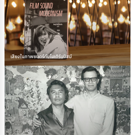
เสียงในภาพยนตร์กับโมเดิร์นนิสม์