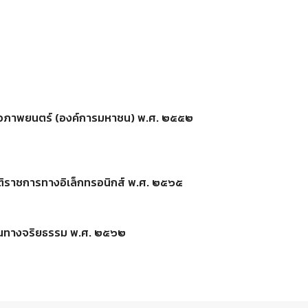
หอภาพยนตร์ (องค์การมหาชน) พ.ศ. ๒๕๕๒
ติราชการทางอิเล็กทรอนิกส์ พ.ศ. ๒๕๖๕
นทางจริยธรรม พ.ศ. ๒๕๖๒