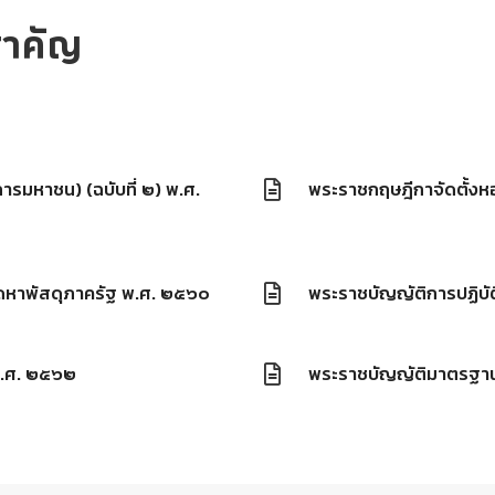
่สำคัญ
รมหาชน) (ฉบับที่ ๒) พ.ศ.
พระราชกฤษฎีกาจัดตั้ง
ัดหาพัสดุภาครัฐ พ.ศ. ๒๕๖๐
พระราชบัญญัติการปฏิบั
พ.ศ. ๒๕๖๒
พระราชบัญญัติมาตรฐา