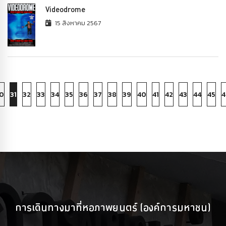
Videodrome
15 สิงหาคม 2567
0
31
32
33
34
35
36
37
38
39
40
41
42
43
44
45
4
การเดินทางมาที่หอภาพยนตร์ (องค์การมหาชน)