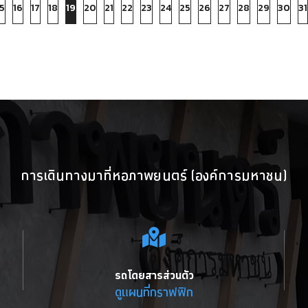
5
16
17
18
19
20
21
22
23
24
25
26
27
28
29
30
31
การเดินทางมาที่หอภาพยนตร์ (องค์การมหาชน)
รถโดยสารส่วนตัว
ดูแผนที่กราฟฟิก