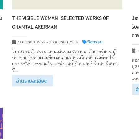
ับ
THE VISIBLE WOMAN: SELECTED WORKS OF
ประ
CHANTAL AKERMAN
รับ
ภาพ
กิจกรรม
23 เมษายน 2566 - 30 เมษายน 2566
1
โปรแกรมคัดสรรผลงานเด่นของ ชองทาล อัคเคอร์มาน ผู้
กำกับหญิงชาวเบลเยียมคนสำคัญของโลกข่าวดังที่ทำให้
หอภ
แฟนหนังประหลาดใจและตื่นเต้นเมื่อปลายปีที่แล้ว คือการ
บุค
ที...
ภาพ
แหน
อ่านรายละเอียด
อ