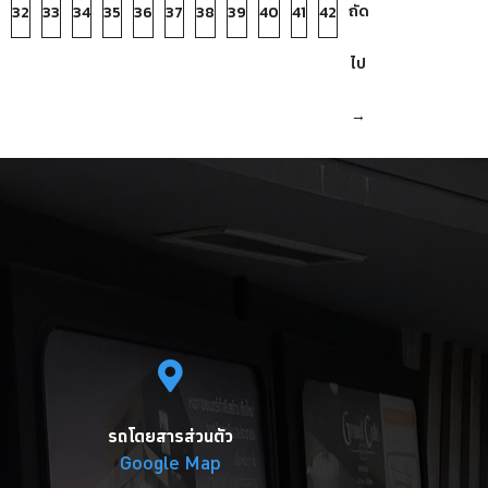
ถัด
32
33
34
35
36
37
38
39
40
41
42
ไป
→
รถโดยสารส่วนตัว
Google Map