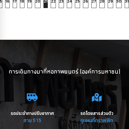
5
16
17
18
19
20
21
22
23
24
25
26
27
28
29
30
31
การเดินทางมาที่หอภาพยนตร์ (องค์การมหาชน)
รถประจำทางปรับอากาศ
รถโดยสารส่วนตัว
สาย 515
ดูแผนที่กราฟฟิก