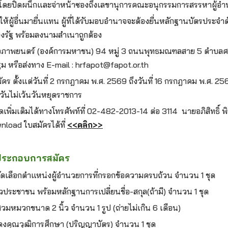
 โดยปิดผนึกและจ่าหน้าซองถึงเลขานุการคณะอนุกรรมการสรรหาผู้
ผู้อื่นมายื่นแทน ผู้ที่ได้รับมอบอำนาจจะต้องยื่นหลักฐานบัตรประจ
ของรัฐ พร้อมลงนามสำเนาถูกต้อง
 หอภาพยนตร์ (องค์การมหาชน) 94 หมู่ 3 ถนนพุทธมณฑลสาย 5 ตำบล
 หรือส่งทาง E-mail : hrfapot@fapot.or.th
คร ตั้งแต่วันที่ 2 กรกฎาคม พ.ศ. 2569 ถึงวันที่ 16 กรกฎาคม พ.ศ. 2
วันไม่เว้นวันหยุดราชการ
พิ่มเติมได้ทางโทรศัพท์ที่ 02-482-2013-14 ต่อ 3114 นายอภิสิทธิ์ พ
nload ใบสมัครได้ที่
<<คลิก>>
ประกอบการสมัคร
คัดเลือกตำแหน่งผู้อำนวยการที่กรอกข้อความครบถ้วน จำนวน 1 ชุด
ประชาชน พร้อมหลักฐานการเปลี่ยนชื่อ-สกุล(ถ้ามี) จำนวน 1 ชุด
สวมหมวกขนาด 2 นิ้ว จำนวน 1 รูป (ถ่ายไม่เกิน 6 เดือน)
คุณวุฒิการศึกษา (ปริญญาบัตร) จำนวน 1 ชุด