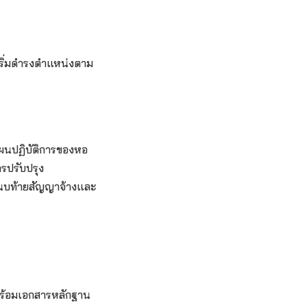
ริ่มดำรงตำแหน่งตาม
แผนปฏิบัติการของหอ
รปรับปรุง
นบท้ายสัญญาจ้างและ
พร้อมเอกสารหลักฐาน