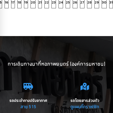
5
16
17
18
19
20
21
22
23
24
25
26
27
28
29
30
31
การเดินทางมาที่หอภาพยนตร์ (องค์การมหาชน)
รถประจำทางปรับอากาศ
รถโดยสารส่วนตัว
สาย 515
ดูแผนที่กราฟฟิก