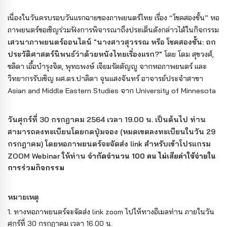
เนื่องในวันครบรอบวันแรกฉายของภาพยนตร์ไทย เรื่อง “โชคสองชั้น” หอ
ภาพยนตร์ขอเชิญร่วมฟังการพิจารณาถึงประเด็นดังกล่าวได้ในกิจกรรม
เสวนาภาพยนตร์ออนไลน์ "นางสาวสุวรรณ หรือ โชคสองชั้น: ถก
ประวัติศาสตร์นิพนธ์ว่าด้วยหนังไทยเรื่องแรก?"
โดย โดม สุขวงศ์,
ชลิดา เอื้อบำรุงจิต, พุทธพงษ์ เจียมรัตตัญญู จากหอภาพยนตร์ และ
วิทยากรรับเชิญ ผศ.ดร.ปาลิตา จุนแสงจันทร์ อาจารย์ประจำสาขา
Asian and Middle Eastern Studies จาก University of Minnesota
วันศุกร์ที่ 30 กรกฎาคม 2564 เวลา 19.00 น. เป็นต้นไป ท่าน
สามารถลงทะเบียนโดยกดปุ่มจอง (หมดเขตลงทะเบียนในวัน 29
กรกฎาคม) โดยหอภาพยนตร์จะจัดส่ง link สำหรับเข้าโปรแกรม
ZOOM
Webinar
ให้ท่าน
จำกัดจำนวน 100 คน ไม่เสียค่าใช้จ่ายใน
การร่วมกิจกรรม
หมายเหตุ
1.
ทางหอภาพยนตร์จะจัดส่ง link zoom ไปให้ทางอีเมลท่าน ภายในวัน
ศุกร์ที่ 30 กรกฎาคม เวลา 16.00 น.