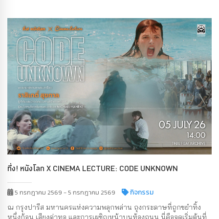
ทึ่ง! หนังโลก X CINEMA LECTURE: CODE UNKNOWN
กิจกรรม
5 กรกฎาคม 2569 - 5 กรกฎาคม 2569
ณ กรุงปารีส มหานครแห่งความพลุกพล่าน ถุงกระดาษที่ถูกขยำทิ้ง
หนึ่งก้อน เสียงด่าทอ และการเผชิญหน้าบนท้องถนน นี่คือจุดเริ่มต้นที่