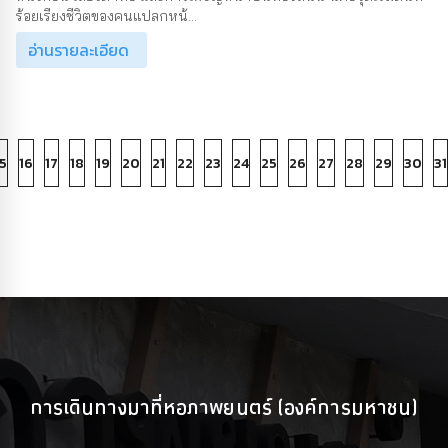
ร้อยเรียงชีวิตของคนแปลกหน้...
อ่านรายละเอียด
5
16
17
18
19
20
21
22
23
24
25
26
27
28
29
30
31
การเดินทางมาที่หอภาพยนตร์ (องค์การมหาชน)