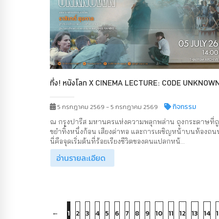
ทึ่ง! หนังโลก X CINEMA LECTURE: CODE UNKNOW
กิจกรรม
5 กรกฎาคม 2569 - 5 กรกฎาคม 2569
ณ กรุงปารีส มหานครแห่งความพลุกพล่าน ถุงกระดาษที่ถ
ขยำทิ้งหนึ่งก้อน เสียงด่าทอ และการเผชิญหน้าบนท้องถน
นี่คือจุดเริ่มต้นที่ร้อยเรียงชีวิตของคนแปลกหน้...
อ่านรายละเอียด
←
1
2
3
4
5
6
7
8
9
10
11
12
13
14
1