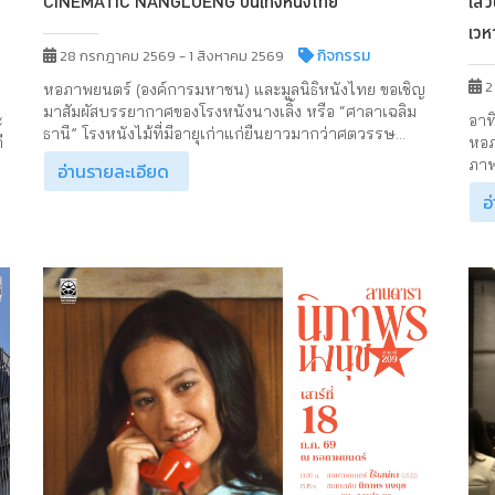
CINEMATIC NANGLOENG บันเทิงหนังไทย
เสว
เวห
กิจกรรม
28 กรกฎาคม 2569 - 1 สิงหาคม 2569
2
หอภาพยนตร์ (องค์การมหาชน) และมูลนิธิหนังไทย ขอเชิญ
มาสัมผัสบรรยากาศของโรงหนังนางเลิ้ง หรือ “ศาลาเฉลิม
อาท
ะ
ธานี” โรงหนังไม้ที่มีอายุเก่าแก่ยืนยาวมากว่าศตวรรษ...
หอภ
ี
ภาพ
อ่านรายละเอียด
อ