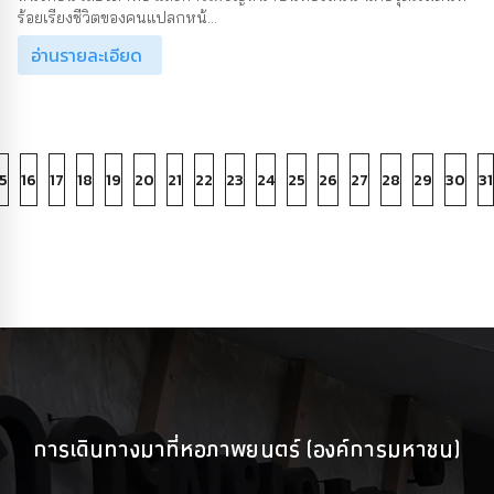
ร้อยเรียงชีวิตของคนแปลกหน้...
อ่านรายละเอียด
5
16
17
18
19
20
21
22
23
24
25
26
27
28
29
30
31
การเดินทางมาที่หอภาพยนตร์ (องค์การมหาชน)