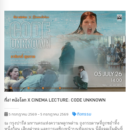
ทึ่ง! หนังโลก X CINEMA LECTURE: CODE UNKNOWN
กิจกรรม
5 กรกฎาคม 2569 - 5 กรกฎาคม 2569
ณ กรุงปารีส มหานครแห่งความพลุกพล่าน ถุงกระดาษที่ถูกขยำทิ้ง
หนึ่งก้อน เสียงด่าทอ และการเผชิญหน้าบนท้องถนน นี่คือจุดเริ่มต้นที่