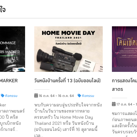
นใจ
 MARKER
วันหนังบ้านครั้งที่ 13 (ฉบับออนไลน์)
การแสดงโคมเ
สาตร
กิจกรรม
16 ต.ค. 64 - 16 ต.ค. 64
กิจกรรม
17 ต.ค. 64 - 
ker
พบกับความอบอุ่นประทับใจจากหนัง
กาลภาพยนตร์
บ้านในวันวานของหลากหลาย
ชมการแสดงโค
100 ปี คริส
ครอบครัว ใน Home Movie Day
ก่อนภาพยนตร
บุกเบิกหนัง
Thailand 2021 หรือ วันหนังบ้าน
แสงอีกครั้งใ
์กเกอร์...
(ฉบับออนไลน์) เสาร์ที่ 16 ตุลาคมนี้
วันครบรอบวัน
เวล...