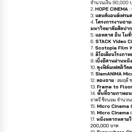
จำนวนเงิน 90,000 
2. 
HOPE CINEMA 
:
3. 
แฮนส์แอนด์เฟรมค
4. 
โครงการงานฉายภ
มหาวิทยาลัยศิลปากร 
5. 
แอทลาส อิน โมชั่
6. 
STACK Video Ci
7.
 Scotopia Film 
8. 
ดิโอเดียนโรงภาพ
9. 
เบิ่งอีสานผ่านหน
10. 
ลุงฟิล์มเฟสติวัล
11. 
SiamANIMA Mic
12. 
ลองฉาย
 : สมฤดี
13. 
Frame to Floo
14. 
พื้นที่ฉายภาพย
ธาตรี ชีถนอม จำนวน
15. 
Micro Cinema 
16. 
Micro Cinema
 
17. 
หนังหลากหลายใน
200,000 บาท