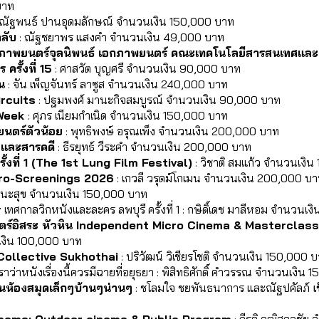
บาท
 ณัฐพนธ์ ปานอุดมลักษณ์ จำนวนเงิน 150,000 บาท
ลับ
 : ณัฐชยาพร แสงคำ จำนวนเงิน 49,000 บาท
าพยนตร์จุลนิพนธ์ เอกภาพยนตร์ คณะเทคโนโลยีสารสนเทศและกา
ครั้งที่ 15
 : ศาสวัต บุญศรี จำนวนเงิน 90,000 บาท
น
 : จัน เพ็ญจันทร์ ลาซูส จำนวนเงิน 240,000 บาท
rcuits
 : ปฐมพงศ์ มานะกิจสมบูรณ์ จำนวนเงิน 90,000 บาท
Week 
: ศุภร เนียมกำเนิด จำนวนเงิน 150,000 บาท
ยนตร์ตัวน้อย
 : พุทธิพงษ์ อรุณเพ็ง จำนวนเงิน 200,000 บาท
ังและสารคดี
 : ธีรยุทธ์ วีระคำ จำนวนเงิน 200,000 บาท
ครั้งที่ 1 (The 1st Lung Film Festival)
 : วิชาติ สมแก้ว จำนวนเงิ
ro-Screenings 2026
 : เกวลี วรุตม์โกเมน จำนวนเงิน 200,000 บ
 ชนะสุข จำนวนเงิน 150,000 บาท
r
 เทศกาลวิกหนังและละคร ลพบุรี ครั้งที่ 1 : กษิดิ์เดช มาลีหอม จำนวน
นตร์อิสระ หัวหิน Independent Micro Cinema & Masterclass
เงิน 100,000 บาท
Collective Sukhothai
 : ปริวัฒน์ วิเชียรโชติ จำนวนเงิน 150,000 
เราว่าหนังเรื่องนี้ควรมีฉายที่อยุธยา : พิสิทธิศักดิ์ คำวรรณ จำนวนเงิน
ห้องสมุดเล็กๆบ้านๆน่านๆ
 : ชโลมใจ ชยพันธนาการ และณัฐปคัลภ์ 
เ