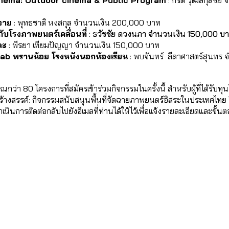
nema: Outdoor cinema & Public Program
 : กีรติ วุฒิสกุลชั
ธฉาย
 : พุทธชาติ หงสกุล จำนวนเงิน 200,000 บาท
กับโรงภาพยนตร์เคลื่อนที่
 : ธวัชชัย ดวงนภา จำนวนเงิน 150,000 บ
ละ
 : พีรยา เทียมปัญญา จำนวนเงิน 150,000 บาท
ab พรานน้อย โรงหนังนอกห้องเรียน
 : พบจันทร์  ลีลาศาสตร์สุนทร
่า 80 โครงการที่สมัครเข้าร่วมกิจกรรมในครั้งนี้ สำหรับผู้ที่ได้รับทุ
างสรรค์: กิจกรรมสนับสนุนพื้นที่จัดฉายภาพยนตร์อิสระในประเทศไท
นการติดต่อกลับไปยังอีเมลที่ท่านได้ให้ไว้เพื่อแจ้งรายละเอียดและขั