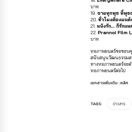
18. 
Everywhere Ci
บาท
19.
 ฉายทุกพุธ ที่พุ
20. 
ชั่วโมงต้องมนต์
21. 
หนังรัก... ก็รักแห
22. 
Prannoi Film L
บาท
หอภาพยนตร์ขอขอบคุณกว
สนับสนุนวัฒนธรรมสร้
ทางหอภาพยนตร์จะดำเนิ
หอภาพยนตร์ต่อไป
เอกสารเพิ่มเติม :
คลิก
TAGS:
ข่าวสาร