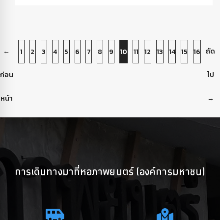
←
ถัด
1
2
3
4
5
6
7
8
9
10
11
12
13
14
15
16
ก่อน
ไป
หน้า
→
การเดินทางมาที่หอภาพยนตร์ (องค์การมหาชน)