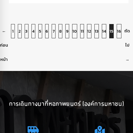
←
ถัด
1
2
3
4
5
6
7
8
9
10
11
12
13
14
15
16
ก่อน
ไป
หน้า
→
การเดินทางมาที่หอภาพยนตร์ (องค์การมหาชน)