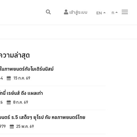
เข้าสู่ระบบ
EN
ก
วามล่าสุด
ในภาพยนตร์กับโมเดิร์นนิสม์
64
15 ก.ค. 69
ทนี่ เรย์นส์ ถึง แผลเก่า
26
8 ก.ค. 69
นตร์ ร.5 เสด็จฯ ยุโรป กับ หอภาพยนตร์ไทย
,979
25 พ.ค. 69