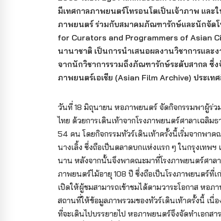
มีเทศกาลภาพยนตร์โทรอนโตเป็นเจ้าภาพ และในวั
ภาพยนตร์ ร่วมกับสมาคมภัณฑารักษ์และนักจัด
for Curators and Programmers of Asian C
นานาชาติ เป็นการนำเสนอผลงานวิชาการและง
จากนักวิชาการรวมถึงภัณฑารักษ์ระดับสากล ซึ่งจัดขึ
ภาพยนตร์เอเชีย (Asian Film Archive) ประเทศส
วันที่ 18 มิถุนายน หอภาพยนตร์ จัดกิจกรรมพาผู้ร
ไทย ด้วยการเดินเท้าจากโรงภาพยนตร์ศาลาเฉลิมธานี
54 คน โดยกิจกรรมทัวร์เดินเท้าครั้งนี้เริ่มจากพา
นางเลิ้ง ซึ่งถือเป็นตลาดบกแห่งแรก ๆ ในกรุงเทพฯ 
นาน หลังจากนั้นจึงพาคณะมาที่โรงภาพยนตร์ศาลาเฉล
ภาพยนตร์ไม้อายุ 108 ปี ซึ่งถือเป็นโรงภาพยนตร์ที่เก
เปิดให้ผู้ชมสามารถเข้าชมได้ตามวาระโอกาส หอภา
สถานที่ให้ข้อมูลภาพรวมของทัวร์เดินเท้าครั้งนี้ เน
ที่จะเดินไปบรรยายไป หอภาพยนตร์จึงจัดทำเอกสารข้