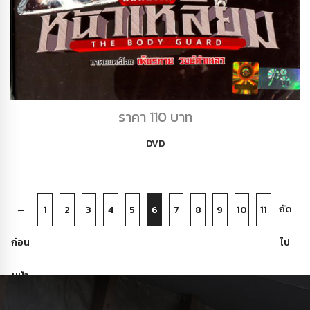
DVD บอดี้การ์ดหน้าเลี่ยม
ราคา 110 บาท
DVD
←
ถัด
1
2
3
4
5
6
7
8
9
10
11
ก่อน
ไป
หน้า
→