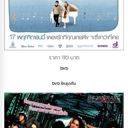
DVD THEMELODY
ราคา 110 บาท
DVD
DVD รักสุดทีน