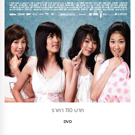
DVD เดอะกิ๊ก2
ราคา 110 บาท
DVD