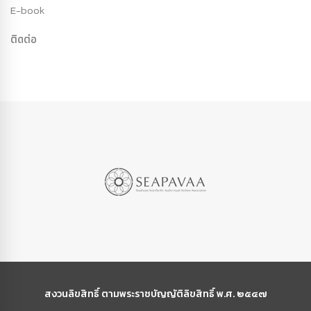
E-book
ติดต่อ
สงวนลิขสิทธิ์ ตามพระราชบัญญัติลิขสิทธิ์ พ.ศ. ๒๕๔๗