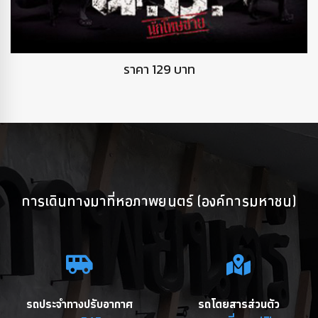
DVD นักโทษชาย
ราคา 129 บาท
การเดินทางมาที่หอภาพยนตร์ (องค์การมหาชน)
รถประจำทางปรับอากาศ
รถโดยสารส่วนตัว