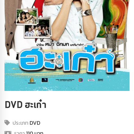
DVD ฮะเก๋า
ประเภท
DVD
ราคา
110 บาท