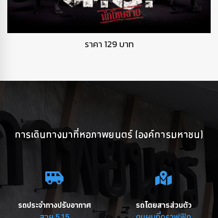
DVD นักโทษชาย
ราคา 129 บาท
การเดินทางมาที่หอภาพยนตร์ (องค์การมหาชน)
รถประจำทางปรับอากาศ
รถโดยสารส่วนตัว
สาย 515
ดูแผนที่กราฟฟิก