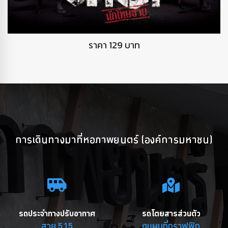
DVD นักโทษชาย
ราคา 129 บาท
การเดินทางมาที่หอภาพยนตร์ (องค์การมหาชน)
รถประจำทางปรับอากาศ
รถโดยสารส่วนตัว
สาย 515
ดูแผนที่กราฟฟิก