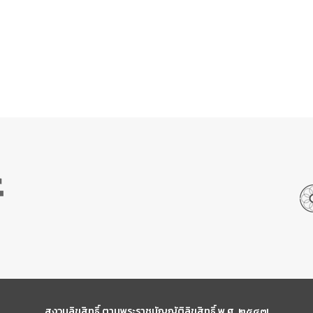
สงวนลิขสิทธิ์ ตามพระราชบัญญัติลิขสิทธิ์ พ.ศ. ๒๕๔๗