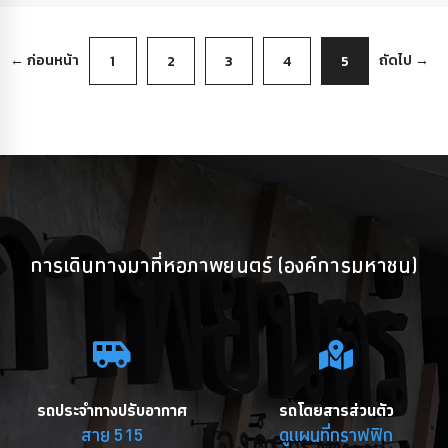
← ก่อนหน้า
ถัดไป →
1
2
3
4
5
การเดินทางมาที่หอภาพยนตร์ (องค์การมหาชน)
รถประจำทางปรับอากาศ
รถโดยสารส่วนตัว
สาย 515
ดูแผนที่กราฟฟิก