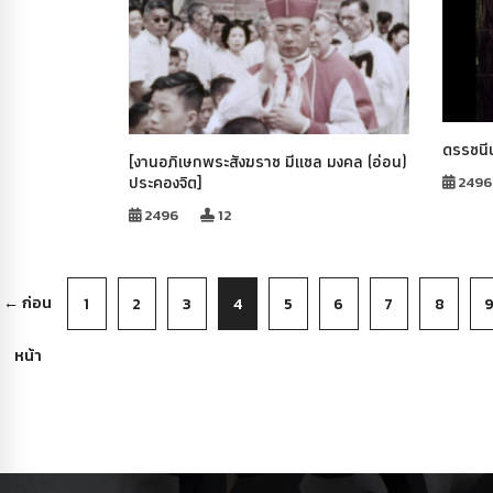
ดรรชนี
[งานอภิเษกพระสังฆราช มีแชล มงคล (อ่อน)
ประคองจิต]
2496
2496
12
← ก่อน
1
2
3
4
5
6
7
8
หน้า