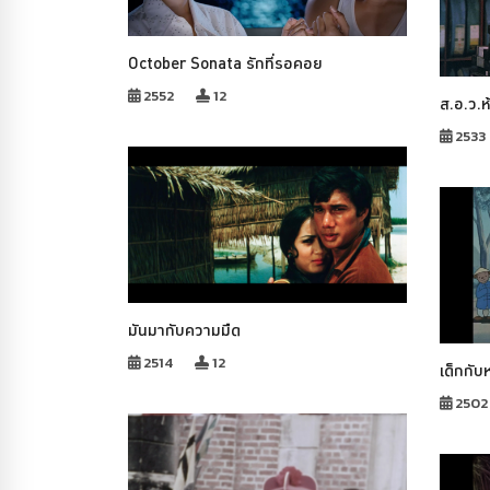
October Sonata รักที่รอคอย
2552
12
ส.อ.ว.ห้
2533
มันมากับความมืด
2514
12
เด็กกั
2502