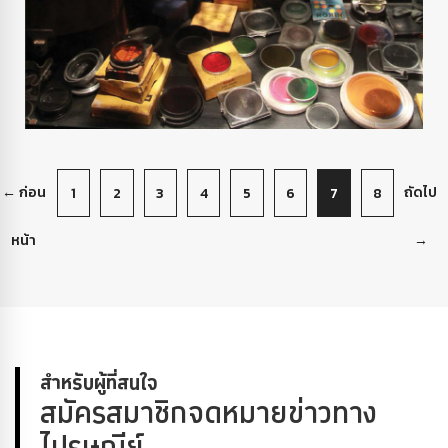
← ก่อน
ถัดไป
1
2
3
4
5
6
7
8
หน้า
→
สำหรับผู้ที่สนใจ
สมัครสมาชิกจดหมายข่าวทาง
ไปรษณีย์