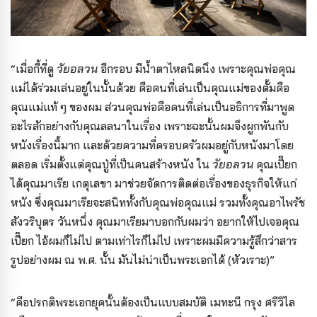
“เมื่อกี้ที่ดู
วัยอลวน
อีกรอบ มีน้ำตาไหลนิดนึง เพราะคุณพ่อคุณ
แม่ได้ร่วมเล่นอยู่ในนั้นด้วย คือคนที่เล่นเป็นคุณแม่ของตั้มคือ
คุณแม่แท้ ๆ ของผม ส่วนคุณพ่อคือคนที่เล่นเป็นอธิการที่มาพูด
อะไรสักอย่างกับคุณลลนาในเรื่อง เพราะฉะนั้นผมจึงผูกพันกับ
หนังเรื่องนี้มาก และด้วยความที่ครอบครัวผมอยู่กับหนังมาโดย
ตลอด เริ่มตั้งแต่คุณปู่ที่เป็นคนสร้างหนัง ใน
วัยอลวน
คุณเปี๊ยก
ได้คุณมาเรีย เกตุเลขา มาช่วยจัดการติดต่อเรื่องของธุรกิจให้แก่
หนัง ซึ่งคุณมาเรียจะสนิททั้งกับคุณพ่อคุณแม่ รวมทั้งคุณอาไพรัช
สังวริบุตร วันหนึ่ง คุณมาเรียมาบอกกับผมว่า อยากให้ไปเจอคุณ
เปี๊ยก ไอ้ผมก็ไม่ไป ตามเท่าไรก็ไม่ไป เพราะผมมีความรู้สึกว่าสาร
รูปอย่างผม ณ พ.ศ. นั้น มันไม่น่าเป็นพระเอกได้ (หัวเราะ)”
“คือปรกติพระเอกยุคนั้นต้องเป็นแบบสมบัติ เมทะนี กรุง ศรีวิไล