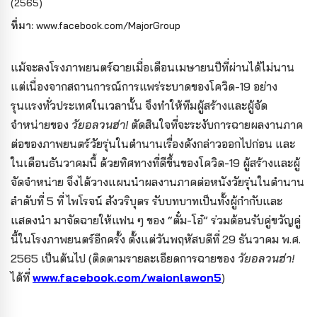
(2565)
ที่มา:
www.facebook.com/MajorGroup
แม้จะลงโรงภาพยนตร์ฉายเมื่อเดือนเมษายนปีที่ผ่านได้ไม่นาน
แต่เนื่องจากสถานการณ์การแพร่ระบาดของโควิด-19 อย่าง
รุนแรงทั่วประเทศในเวลานั้น จึงทำให้ทีมผู้สร้างและผู้จัด
จำหน่ายของ
วัยอลวนฮ่า!
ตัดสินใจที่จะระงับการฉายผลงานภาค
ต่อของภาพยนตร์วัยรุ่นในตำนานเรื่องดังกล่าวออกไปก่อน และ
ในเดือนธันวาคมนี้ ด้วยทิศทางที่ดีขึ้นของโควิด-19 ผู้สร้างและผู้
จัดจำหน่าย จึงได้วางแผนนำผลงานภาคต่อหนังวัยรุ่นในตำนาน
ลำดับที่ 5 ที่ ไพโรจน์ สังวริบุตร รับบทบาทเป็นทั้งผู้กำกับและ
แสดงนำ มาจัดฉายให้แฟน ๆ ของ “ตั๋ม-โอ๋” ร่วมต้อนรับคู่ขวัญคู่
นี้ในโรงภาพยนตร์อีกครั้ง ตั้งแต่วันพฤหัสบดีที่ 29 ธันวาคม พ.ศ.
2565 เป็นต้นไป (ติดตามรายละเอียดการฉายของ
วัยอลวนฮ่า!
ได้ที่
www.facebook.com/waionlawon5
)