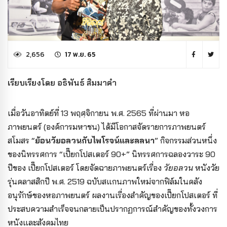
2,656
17 พ.ย. 65
เรียบเรียงโดย อธิพันธ์ สิมมาคำ
เมื่อวันอาทิตย์ที่ 13 พฤศฺจิกายน พ.ศ. 2565 ที่ผ่านมา หอ
ภาพยนตร์ (องค์การมหาชน) ได้มีโอกาสจัดรายการภาพยนตร์
สโมสร “
ย้อนวัยอลวนกับไพโรจน์และลลนา
” กิจกรรมส่วนหนึ่ง
ของนิทรรศการ “เปี๊ยกโปสเตอร์ 90+” นิทรรศการฉลองวาระ 90
ปีของ เปี๊ยกโปสเตอร์ โดยจัดฉายภาพยนตร์เรื่อง
วัยอลวน
หนังวัย
รุ่นคลาสสิกปี พ.ศ. 2519 ฉบับสแกนภาพใหม่จากฟิล์มในคลัง
อนุรักษ์ของหอภาพยนตร์ ผลงานเรื่องสำคัญของเปี๊ยกโปสเตอร์ ที่
ประสบความสำเร็จจนกลายเป็นปรากฏการณ์สำคัญของทั้งวงการ
หนังและสังคมไทย