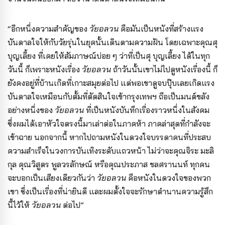
“อีกหนึ่งความสำคัญของ
วัยอลวน
คือมันเป็นหนังที่สร้างแรง
บันดาลใจให้กับวัยรุ่นในยุคนั้นเดินตามความฝัน โดยเฉพาะคุณศุ
บุญเลี้ยง ที่เคยให้สัมภาษณ์บ่อย ๆ ว่าที่เป็นศุ บุญเลี้ยง ได้ในทุก
วันนี้ ก็เพราะหนังเรื่อง
วัยอลวน
ถ้าวันนั้นเขาไม่ไปดูหนังเรื่องนี้ ก็
ยังคงอยู่ที่บ้านเกิดที่เกาะสมุยต่อไป แต่พอเขาดูจบปุ๊บเลยเกิดแรง
บันดาลใจเหมือนกับตั้มที่ตัดสินใจเข้ากรุงเทพฯ ถือเป็นมนต์ขลัง
อย่างหนึ่งของ
วัยอลวน
ที่เป็นหนังบันทึกเรื่องราวหนึ่งในสังคม
ซึ่งผมได้เอาหัวใจตรงนี้มาเล่าต่อในภาคห้า ภาคล่าสุดที่กำลังจะ
เข้าฉาย นอกจากนี้ หากไปถามหนังในดวงใจบรรดาคนที่ประสบ
ความสำเร็จในวงการบันเทิงระดับแถวหน้า ไม่ว่าจะคุณจิระ มะลิ
กุล คุณวิสูตร พูลวรลักษณ์ หรือคุณประภาส ชลศรานนท์ ทุกคน
จะบอกเป็นเสียงเดียวกันว่า
วัยอลวน
คือหนังในดวงใจของพวก
เขา ซึ่งเป็นเรื่องที่น่ายินดี และผมตั้งใจจะรักษาตำนานความรู้สึก
นี้ไว้ให้
วัยอลวน
ต่อไป”