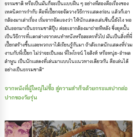
ธรรมชาติ หรือเป็นมันก็จะเป็นแบบฝืน ๆ อย่างที่สองคือเรื่องของ
เทคนิคการกำกับ คือพี่เปี๊ยกจะจัดวางวิธีการแสดงก่อน แล้วก็เอา
กล้องมาเล่าเรื่อง เริ่มจากจัดแจงว่า ให้นักแสดงเล่นซีนนี้ยังไง พอ
มันออกมาเป็นธรรมชาติปุ๊บ ค่อยเอากล้องมาถ่ายทีหลัง ซึ่งยุคนั้น
เป็นวิธีการที่แตกต่างจากคนทำหนังหรือละครทั่วไป มันเป็นสิ่งที่พี่
เปี๊ยกสร้างขึ้นและพวกเราได้เรียนรู้กันมา ถ้าสังเกตนักแสดงที่ร่วม
งานกับพี่เปี๊ยก ไม่ว่าจะเป็นผม พี่ไพโรจน์ ใจสิงห์ หรือหนุ่ย-อำพล
ลำพูน เป็นนักแสดงที่เล่นมาแบบในแนวทางเดียวกัน คือเล่นได้
อย่างเป็นธรรมชาติ”
จากหนังที่ผู้ใหญ่ไม่ซื้อ สู่ความสำเร็จด้วยกระแสปากต่อ
ปากของวัยรุ่น