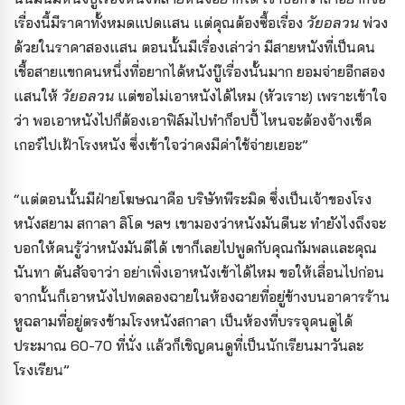
เรื่องนี้มีราคาทั้งหมดแปดแสน แต่คุณต้องซื้อเรื่อง
วัยอลวน
พ่วง
ด้วยในราคาสองแสน ตอนนั้นมีเรื่องเล่าว่า มีสายหนังที่เป็นคน
เชื้อสายแขกคนหนึ่งที่อยากได้หนังบู๊เรื่องนั้นมาก ยอมจ่ายอีกสอง
แสนให้
วัยอลวน
แต่ขอไม่เอาหนังได้ไหม (หัวเราะ) เพราะเข้าใจ
ว่า พอเอาหนังไปก็ต้องเอาฟิล์มไปทำก็อปปี้ ไหนจะต้องจ้างเช็ค
เกอร์ไปเฝ้าโรงหนัง ซึ่งเข้าใจว่าคงมีค่าใช้จ่ายเยอะ”
“แต่ตอนนั้นมีฝ่ายโฆษณาคือ บริษัทพีระมิด ซึ่งเป็นเจ้าของโรง
หนังสยาม สกาลา ลิโด ฯลฯ เขามองว่าหนังมันดีนะ ทำยังไงถึงจะ
บอกให้คนรู้ว่าหนังมันดีได้ เขาก็เลยไปพูดกับคุณกัมพลและคุณ
นันทา ตันสัจจาว่า อย่าเพิ่งเอาหนังเข้าได้ไหม ขอให้เลื่อนไปก่อน
จากนั้นก็เอาหนังไปทดลองฉายในห้องฉายที่อยู่ข้างบนอาคารร้าน
หูฉลามที่อยู่ตรงข้ามโรงหนังสกาลา เป็นห้องที่บรรจุคนดูได้
ประมาณ 60-70 ที่นั่ง แล้วก็เชิญคนดูที่เป็นนักเรียนมาวันละ
โรงเรียน”