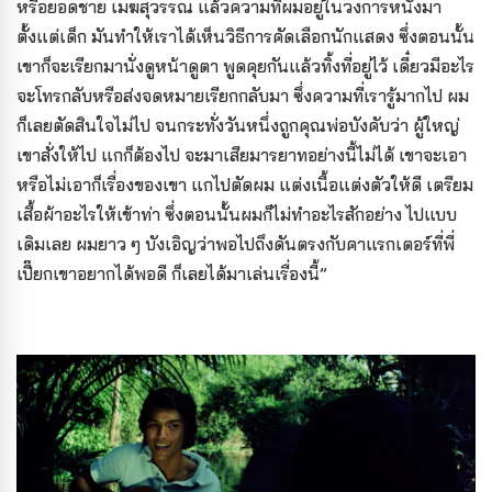
หรือยอดชาย เมฆสุวรรณ แล้วความที่ผมอยู่ในวงการหนังมา
ตั้งแต่เด็ก มันทำให้เราได้เห็นวิธีการคัดเลือกนักแสดง ซึ่งตอนนั้น
เขาก็จะเรียกมานั่งดูหน้าดูตา พูดคุยกันแล้วทิ้งที่อยู่ไว้ เดี๋ยวมีอะไร
จะโทรกลับหรือส่งจดหมายเรียกกลับมา ซึ่งความที่เรารู้มากไป ผม
ก็เลยตัดสินใจไม่ไป จนกระทั่งวันหนึ่งถูกคุณพ่อบังคับว่า ผู้ใหญ่
เขาสั่งให้ไป แกก็ต้องไป จะมาเสียมารยาทอย่างนี้ไม่ได้ เขาจะเอา
หรือไม่เอาก็เรื่องของเขา แกไปตัดผม แต่งเนื้อแต่งตัวให้ดี เตรียม
เสื้อผ้าอะไรให้เข้าท่า ซึ่งตอนนั้นผมก็ไม่ทำอะไรสักอย่าง ไปแบบ
เดิมเลย ผมยาว ๆ บังเอิญว่าพอไปถึงดันตรงกับคาแรกเตอร์ที่พี่
เปี๊ยกเขาอยากได้พอดี ก็เลยได้มาเล่นเรื่องนี้”