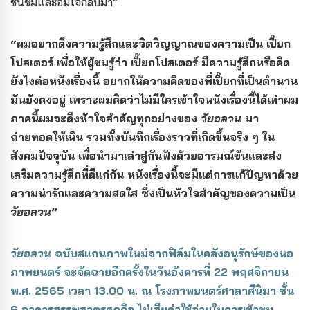
ชื่นชมและอิ่มใจกลับมา”
“ผมอยากดึงความรู้สึกและจิตวิญญาณของความเป็น เปี๊ยก
โปสเตอร์ เพื่อให้ผู้ชมรู้ว่า เปี๊ยกโปสเตอร์ มีความรู้สึกหรือคิด
ยังไงต่อหนังเรื่องนี้ อยากให้ความคิดของพี่เปี๊ยกที่เป็นตำนาน
มันยังคงอยู่ เพราะผมคิดว่าไม่มีใครเข้าใจหนังเรื่องนี้ได้เท่าผม
ภาคนี้ผมจะดึงหัวใจสำคัญทุกอย่างของ
วัยอลวน
มา
ถ่ายทอดให้เห็น รวมทั้งบันทึกเรื่องราวที่เกิดขึ้นจริง ๆ ใน
สังคมปัจจุบัน เพื่อนำมาเล่าสู่กันฟังด้วยอารมณ์ขันและส่ง
เสริมความรู้สึกที่ดีแก่กัน หนังเรื่องนี้จะมีแต่การแก้ปัญหาด้วย
ความน่ารักและความสดใส ซึ่งเป็นหัวใจสำคัญของความเป็น
วัยอลวน
”
วัยอลวน
ฉบับสแกนภาพใหม่จากฟิล์มในคลังอนุรักษ์ของหอ
ภาพยนตร์ จะจัดฉายอีกครั้งในวันอังคารที่ 22 พฤศจิกายน
พ.ศ. 2565 เวลา 13.00 น. ณ โรงภาพยนตร์ศาลาศีนิมา ชั้น
6 อาคารสรรพสาตรศุภกิจ ไม่เสียค่าใช้จ่ายในการเข้าชม