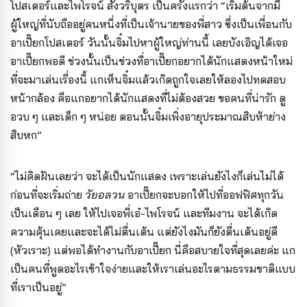
โปสเตอร์และไพโรจน์ สังวริบุตร เป็นครั้งแรกว่า “เริ่มต้นจากมี
ผู้ใหญ่ที่นับถืออยู่คนหนึ่งที่เป็นเจ้านายของพี่สาว ซึ่งเป็นเพื่อนกับ
อาเปี๊ยกโปสเตอร์ วันนั้นจิ๋มไปหาผู้ใหญ่ท่านนี้ เลยบังเอิญได้เจอ
อาเปี๊ยกพอดี ช่วงนั้นเป็นช่วงที่อาเปี๊ยกอยากได้นักแสดงหน้าใหม่
ที่จะมาเล่นเรื่องนี้ แกเห็นจิ๋มแล้วเกิดถูกใจเลยให้ลองไปทดสอบ
หน้ากล้อง คือแกอยากได้นักแสดงที่ไม่ต้องสวย ขอคนที่น่ารัก ดู
อวบ ๆ และเด็ก ๆ หน่อย ตอนนั้นจิ๋มเพิ่งอายุประมาณสิบห้าย่าง
สิบหก”
“ไม่คิดฝันเลยว่า จะได้เป็นนักแสดง เพราะเล่นยังไงก็เล่นไม่ได้
ก่อนที่จะเริ่มถ่าย
วัยอลวน
อาเปี๊ยกจะบอกให้ไปที่ออฟฟิศทุกวัน
เป็นเดือน ๆ เลย ให้ไปเจอพี่เอ๋-ไพโรจน์ และทีมงาน จะได้เกิด
ความคุ้นเคยและจะได้ไม่ตื่นเต้น แต่ยังไงมันก็ยังตื่นเต้นอยู่ดี
(หัวเราะ) แต่พอได้ทำงานกับอาเปี๊ยก นี่คือสบายใจที่สุดเลยค่ะ แก
เป็นคนที่พูดอะไรเข้าใจง่ายและให้เราเล่นอะไรตามธรรมชาติแบบ
ที่เราเป็นอยู่”