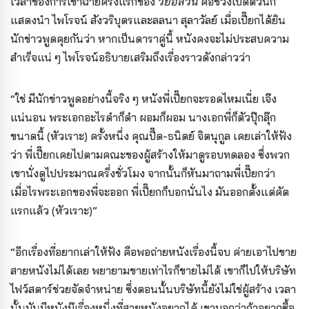
เวลาของการเข้าฉายครั้งแรกของ
วัยอลวน
คือช่วงเปิดตัวนัก
แสดงนำ ไพโรจน์ สังวริบุตรและลลนา สุลาวัลย์ เมื่อเปี๊ยกได้ยิน
นักข่าวพูดคุยกันว่า หากเป็นดาราคู่นี้ หนังคงจะไม่ประสบความ
สำเร็จแน่ ๆ ไพโรจน์อธิบายเสริมถึงเรื่องราวดังกล่าวว่า
“ใช่ มีนักข่าวพูดอย่างนี้จริง ๆ หนังพี่เปี๊ยกจะรอดไหมเนี่ย เจ๊ง
แน่นอน พระเอกอะไรดำก็ดำ ผอมก็ผอม นางเอกพี่ก็ตัวปุ๊กลุ๊ก
ขนาดนี้ (หัวเราะ) ครั้งหนึ่ง คุณปื๊ด-ธนิตย์ จิตนุกูล เคยเล่าให้ฟัง
ว่า พี่เปี๊ยกเคยไปตามคณะของผู้สร้างให้มาดูรอบทดลอง ซึ่งพวก
เขานั่งดูไปประมาณครึ่งชั่วโมง จากนั้นก็หันมาถามพี่เปี๊ยกว่า
เมื่อไรพระเอกของพี่จะออก พี่เปี๊ยกก็บอกนั่นไง มันออกตั้งแต่คัต
แรกแล้ว (หัวเราะ)”
“อีกเรื่องที่อยากเล่าให้ฟัง คือพอถ่ายหนังเรื่องนี้จบ ค่ายเอาไปขาย
สายหนังไม่ได้เลย พยายามขายเท่าไรก็ขายไม่ได้ เขาก็ไปให้บริษัท
ไฟว์สตาร์ช่วยจัดจำหน่าย ซึ่งตอนนั้นบริษัทนี้ยังไม่ใช่ผู้สร้าง เวลา
นั้นมันมีหนังบู๊เรื่องหนึ่งที่สายหนังอยากได้ เขาบอกว่าถ้าอยากซื้อ