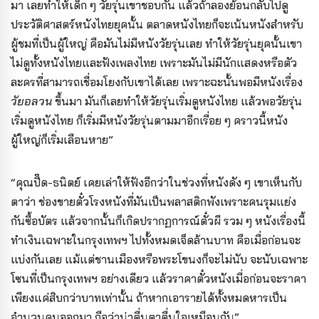
มา เลยทำให้เด็ก ๆ วัยรุ่นเขาชอบกัน แล้วถ้าลองย้อนกลับไปดู
ประวัติศาสตร์หนังไทยยุคนั้น ตลาดหนังไทยก็จะเน้นหนังสำหรับ
ผู้ชมที่เป็นผู้ใหญ่ คือมันไม่มีหนังวัยรุ่นเลย ทำให้วัยรุ่นยุคนั้นเขา
ไม่ดูทั้งหนังไทยและฟังเพลงไทย เพราะมันไม่มีนักแสดงหรือตัว
ละครที่สามารถเชื่อมโยงกับเขาได้เลย เพราะฉะนั้นพอมีหนังเรื่อง
วัยอลวน
ขึ้นมา มันก็เลยทำให้วัยรุ่นเริ่มดูหนังไทย แล้วพอวัยรุ่น
เริ่มดูหนังไทย ก็เริ่มมีหนังวัยรุ่นตามมาอีกเรื่อย ๆ คราวนี้หนัง
ผู้ใหญ่ก็เริ่มเลือนหาย”
“คุณปื๊ด-ธนิตย์ เคยเล่าให้ฟังอีกว่าในช่วงที่หนังดัง ๆ เขาเห็นกับ
ตาว่า ช่องขายตั๋วโรงหนังที่มันเป็นพลาสติกพังเพราะคนรุมแย่ง
กันซื้อบัตร แล้วจากนั้นก็เกิดปรากฏการณ์ตั๋วผี รวม ๆ หนังเรื่องนี้
ทำเงินเฉพาะในกรุงเทพฯ ไปทั้งหมดเจ็ดล้านบาท คือเมื่อก่อนจะ
แบ่งกันเลย แม้แต่ชานเมืองหรือพระโขนงก็จะไม่นับ จะนับเฉพาะ
โซนที่เป็นกรุงเทพฯ อย่างเดียว แล้วราคาตั๋วหนังเมื่อก่อนจะราคา
เพียงแค่สิบกว่าบาทเท่านั้น ถ้าหากเอารายได้ทั้งหมดหารเป็น
จำนวนคนออกมา ถือว่าน่าตื่นตาตื่นใจเหมือนกัน”