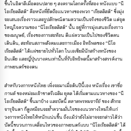
ขึ้นในอิตาลีเมื่อตอนปลาย ๆ สงครามโลกครั้งที่สอง หนังแบบ “นี
โอเรียลลิสต์” คือหนังที่ยืดถือแนวทางของพวก “เรียลลิสต์” ซึ่งมุ่ง
จะเสนอเรื่องราวและรูปลักษณ์ตามความเป็นจริงของชีวิต แต่จุด
ใหญ่ใจความของ “นีโอเรียลลิสต์” นั้น อยู่ที่การมุ่งเสนอเรื่องราว
ของมนุษย์, เรื่องของการสะท้อน ตีแผ่ความเป็นไปของชีวิตคน
เดินดิน, สะท้อนสภาพสังคมและการเมือง อิทธิพลของ “นีโอ
เรียลลิสต์” ได้แผ่ขยายไปทั่วโลก ในเอเซียมีนักสร้างหนังของ
อินเดีย และญี่ปุ่นบางคนเท่านั้นที่รับอิทธิพลนี้มาสร้างสรรค์งาน
ภาพยนตร์ของตน
สำหรับวงการหนังไทย เพิ่งจะมาเมื่อต้นปีนี้เอง หนังเรื่อง
เขาชื่อ
กานต์
ของหม่อมเจ้าชาตรีเฉลิม ยุคล ได้เริ่มตามแนวทางของ “นี
โอเรียลลิสต์” ขึ้นมาบ้าง และบัดนี้
ตลาดพรหมจารีย์
ของ สักกะ
จารุจินดา ก็ดูเหมือนจะย้ำความมั่นใจของแนวทางใหม่ให้แก่
วงการหนังไทยให้หนักแน่นขึ้น ถึงแม้ว่ายังไม่อาจจะกล่าวได้ว่า
บัดนี้ขบวนการเคลื่อนไหวของภาพยนตร์แบบ “นีโอเรียลลิสต์” ได้