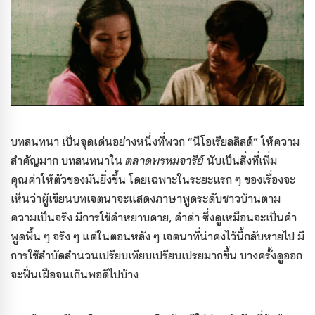
บทสนทนา เป็นจุดเด่นอย่างหนึ่งที่พวก “นีโอเรียลลิสต์” ให้ความ
สำคัญมาก บทสนทนาใน
ตลาดพรหมจารีย์
นับเป็นสิ่งที่เพิ่ม
คุณค่าให้ตัวของมันยิ่งขึ้น โดยเฉพาะในระยะแรก ๆ ของเรื่องจะ
เห็นว่าผู้เขียนบทเจตนาจะแสดงภาษาพูดระดับชาวบ้านตาม
ความเป็นจริง มีการใช้คำหยาบคาย, คำด่า ซึ่งดูเหมือนจะเป็นคำ
พูดพื้น ๆ จริง ๆ แต่ในตอนหลัง ๆ เจตนาที่น่าคงไว้นี้กลับหายไป มี
การใช้สำบัดสำนวนเปรียบเทียบเปรียบเปรยมากขึ้น บางครั้งดูออก
จะฟั่นเฝือจนเกินพอดีไปบ้าง