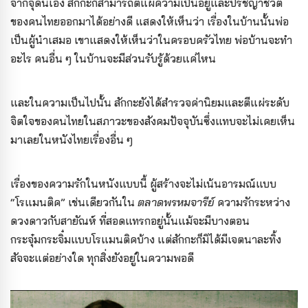
จากจุดนี้เอง สักกะก็สามารถตีแผ่ความเป็นอยู่และปรัชญาชีวิต
ของคนไทยออกมาได้อย่างดี แสดงให้เห็นว่า เรื่องในบ้านนั้นพ่อ
เป็นผู้นำเสมอ เขาแสดงให้เห็นว่าในครอบครัวไทย พ่อบ้านจะทำ
อะไร คนอื่น ๆ ในบ้านจะมีส่วนรับรู้ด้วยแค่ไหน
และในความเป็นไปนั้น สักกะยังได้สำรวจค่านิยมและตีแผ่ระดับ
จิตใจของคนไทยในสภาวะของสังคมปัจจุบันซึ่งแทบจะไม่เคยเห็น
มาเลยในหนังไทยเรื่องอื่น ๆ
เรื่องของความรักในหนังแบบนี้ ผู้สร้างจะไม่เน้นอารมณ์แบบ
“โรแมนติค” เช่นเดียวกันใน
ตลาดพรหมจารีย์
ความรักระหว่าง
ดวงดาวกับสายัณห์ ที่สอดแทรกอยู่นั้นแม้จะมีบางตอน
กระจุ๋มกระจิ๋มแบบโรแมนติคบ้าง แต่สักกะก็มิได้มีเจตนาละทิ้ง
สัจจะแต่อย่างใด ทุกสิ่งยังอยู่ในความพอดี