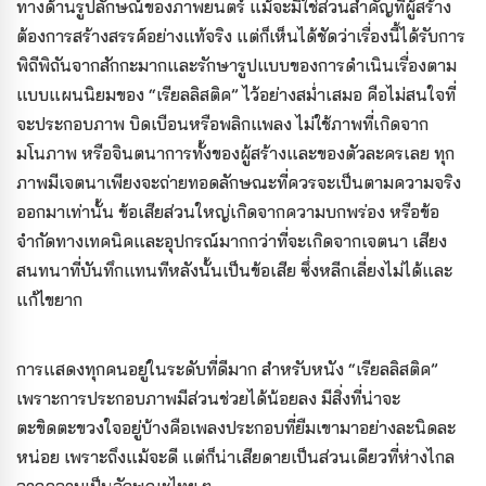
ทางด้านรูปลักษณ์ของภาพยนตร์ แม้จะมิใช่ส่วนสำคัญที่ผู้สร้าง
ต้องการสร้างสรรค์อย่างแท้จริง แต่ก็เห็นได้ชัดว่าเรื่องนี้ได้รับการ
พิถีพิถันจากสักกะมากและรักษารูปแบบของการดำเนินเรื่องตาม
แบบแผนนิยมของ “เรียลลิสติค” ไว้อย่างสม่ำเสมอ คือไม่สนใจที่
จะประกอบภาพ บิดเบือนหรือพลิกแพลง ไม่ใช้ภาพที่เกิดจาก
มโนภาพ หรือจินตนาการทั้งของผู้สร้างและของตัวละครเลย ทุก
ภาพมีเจตนาเพียงจะถ่ายทอดลักษณะที่ควรจะเป็นตามความจริง
ออกมาเท่านั้น ข้อเสียส่วนใหญ่เกิดจากความบกพร่อง หรือข้อ
จำกัดทางเทคนิคและอุปกรณ์มากกว่าที่จะเกิดจากเจตนา เสียง
สนทนาที่บันทึกแทนทีหลังนั้นเป็นข้อเสีย ซึ่งหลีกเลี่ยงไม่ได้และ
แก้ไขยาก
การแสดงทุกคนอยู่ในระดับที่ดีมาก สำหรับหนัง “เรียลลิสติค”
เพราะการประกอบภาพมีส่วนช่วยได้น้อยลง มีสิ่งที่น่าจะ
ตะขิดตะขวงใจอยู่บ้างคือเพลงประกอบที่ยืมเขามาอย่างละนิดละ
หน่อย เพราะถึงแม้จะดี แต่ก็น่าเสียดายเป็นส่วนเดียวที่ห่างไกล
จากความเป็นลักษณะไทย ๆ