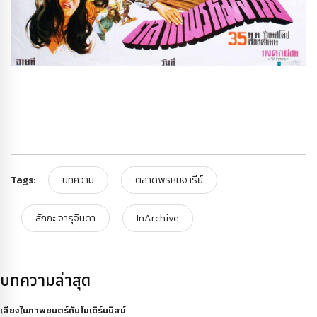
Tags:
บทความ
ตลาดพรหมจารีย์
สักกะ จารุจินดา
InArchive
บทความล่าสุด
เสียงในภาพยนตร์กับโมเดิร์นนิสม์