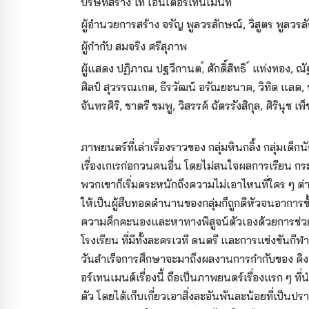
บริษัทสร้าง ไท เอ็นเตอร์เทนเมนท์
ผู้อำนวยการสร้าง จรัญ พูลวรลักษณ์, วิสูตร พูลวรล
ผู้กำกับ สมจริง ศรีสุภาพ
ผู้แสดง ปฏิภาณ ปฐวีกานต,์ ศักดิ์สิทธิ ์ แท่งทอง, ณ
ศิลป์ สุวรรณเกต, ธีรวัฒน์ อรัณยะนาค, วิทิต แลต, 
จันทรศิริ, ชาตรี ชมพู, วิสรรค์ ฉัตรรังสิกุล, ศิรินุช 
ภาพยนตร์ที่เล่าเรื่องราวของ กลุ่มหินกลิ้ง กลุ่มเด็ก
เรื่องเกเรก่อกวนคนอื่น โดยไม่สนใจผลการเรียน กระ
พวกเขาก็เริ่มตระหนัก
ถึงความไม่เอาไหนที่ใคร ๆ ต่างพ
ให้เป็นผู้สืบทอดตำนานของกลุ่มก็ถูกตีหัวจนอาการขั้
ความคึกคะนองและหาทางพิสูจน์ตัวเองด้วยการ
ช่
โรงเรียน ที่มีทั้งละครเวที ดนตรี และการแข่งขันกีฬ
วันสำเร็จการศึกษาจะมาถึงผลงานการกำกับของ คิง ห
อร์เทนเมนต์เรื่องนี้ ถือเป็นภาพยนตร์เรื่องแรก ๆ ท
ตัว โดยได้เก็บเกี่ยวเอาสิ่งละอันพันละน้อยที่เป็