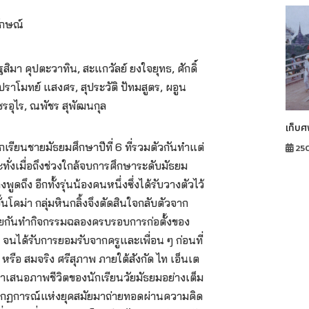
ักษณ์
ัฐสิมา คุปตะวาทิน, สะแกวัลย์ ยงใจยุทธ, ศักดิ์
ปราโมทย์ แสงศร, สุประวัติ ปัทมสูตร, ผอูน
เพ็ชรอุไร, ณพัชร สุพัฒนกุล
เก็บศ
นักเรียนชายมัธยมศึกษาปีที่ 6 ที่รวมตัวกันทำแต่
25
ทั่งเมื่อถึงช่วงใกล้จบการศึกษาระดับมัธยม
ูดถึง อีกทั้งรุ่นน้องคนหนึ่งซึ่งได้รับวางตัวไว้
นโคม่า กลุ่มหินกลิ้งจึงตัดสินใจกลับตัวจาก
วยกันทำกิจกรรมฉลองครบรอบการก่อตั้งของ
า จนได้รับการยอมรับจากครูและเพื่อน ๆ ก่อนที่
รือ สมจริง ศรีสุภาพ ภายใต้สังกัด ไท เอ็นเต
ี่นำเสนอภาพชีวิตของนักเรียนวัยมัธยมอย่างเต็ม
นปรากฏการณ์แห่งยุคสมัยมาถ่ายทอดผ่านความคิด