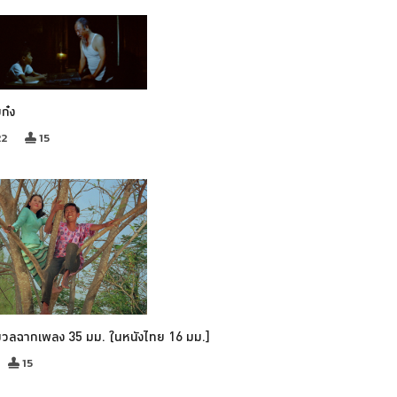
บก๋ง
22
15
มวลฉากเพลง 35 มม. ในหนังไทย 16 มม.]
15