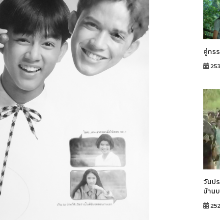
คู่กร
253
วันปร
บ้าน
25