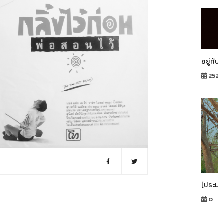
อยู่กั
25
[ประ
0