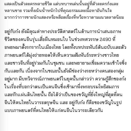
แสดงเป็นตัวละครหลายชีวิต แต่บทบาทเด่นนั้นอยู่ที่ตัวละครก๋งและ
หลานชาย รวมทั้งเน้นน้ำหนักไปที่คุณธรรมและเนื้อหาอันกินใจ
มากกว่าการขายนักแสดงหรือพล็อตเรื่องที่หวือหวาตามแนวตลาดนิยม
อยู่กับก๋ง ยังมีคุณค่าทางประวัติศาสตร์ในด้านการนำเสนอภาพ
ชีวิตของคนจีนรุ่นเสื่อผืนหมอนใบ ในช่วงทศวรรษ 2490 ที่
อพยพมาตั้งรกรากในเมืองไทย โดยทั้งบทประพันธ์ต้นฉบับและตัว
ภาพยนตร์ได้มุ่งถ่ายทอดให้เห็นความสัมพันธ์ระหว่างชาวไทย
และชาวจีนที่อยู่ร่วมกันในชุมชน และพยายามเชื่อมความเข้าใจซึ่ง
กันและกัน เนื่องจากในขณะนั้นยังมีช่องว่างระหว่างคนสองกลุ่ม
อยู่มาก มีบทวิจารณ์ภาพยนตร์ในยุคนั้นกล่าวว่า ความรู้สึกของก๋ง
ในเรื่องที่บอกว่าตนเป็นคนจีนซึ่งเข้ามาพึ่งพระบรมโพธิสมภาร
และรักแผ่นดินไทยนั้น ถือได้ว่าเป็นของขวัญที่ยิ่งใหญ่ที่สุดที่คน
จีนให้คนไทยในวาระตรุษจีน และ อยู่กับก๋ง ก็คือของขวัญในรูป
แบบภาพยนตร์ที่คนไทยให้แก่คนจีนในวาระเดียวกัน