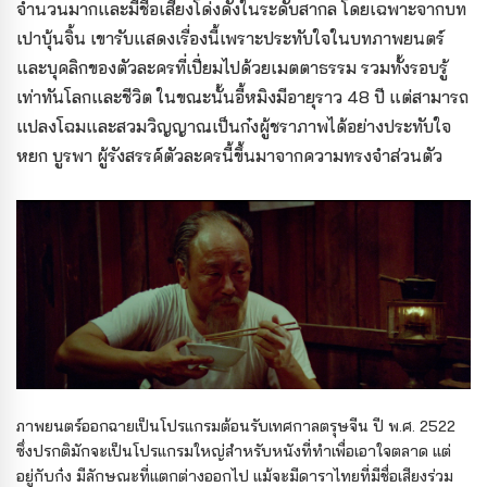
จำนวนมากและมีชื่อเสียงโด่งดังในระดับสากล โดยเฉพาะจากบท
เปาบุ้นจิ้น เขารับแสดงเรื่องนี้เพราะประทับใจในบทภาพยนตร์
และบุคลิกของตัวละครที่เปี่ยมไปด้วยเมตตาธรรม รวมทั้งรอบรู้
เท่าทันโลกและชีวิต ในขณะนั้นอี้หมิงมีอายุราว 48 ปี แต่สามารถ
แปลงโฉมและสวมวิญญาณเป็นก๋งผู้ชราภาพได้อย่างประทับใจ
หยก บูรพา ผู้รังสรรค์ตัวละครนี้ขึ้นมาจากความทรงจำส่วนตัว
ภาพยนตร์ออกฉายเป็นโปรแกรมต้อนรับเทศกาลตรุษจีน ปี พ.ศ. 2522
ซึ่งปรกติมักจะเป็นโปรแกรมใหญ่สำหรับหนังที่ทำเพื่อเอาใจตลาด แต่
อยู่กับก๋ง มีลักษณะที่แตกต่างออกไป แม้จะมีดาราไทยที่มีชื่อเสียงร่วม