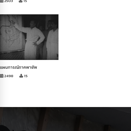
2503
15
แผนการณ์ภาคพายัพ
2498
15