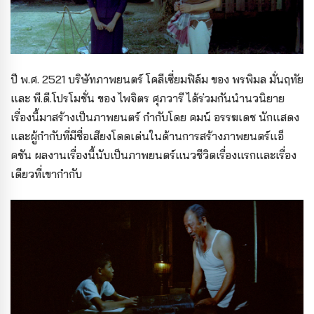
ปี พ.ศ. 2521 บริษัทภาพยนตร์ โคลีเซี่ยมฟิล์ม ของ พรพิมล มั่นฤทัย
และ พี.ดี.โปรโมชั่น ของ ไพจิตร ศุภวารี ได้ร่วมกันนำนวนิยาย
เรื่องนี้มาสร้างเป็นภาพยนตร์ กำกับโดย คมน์ อรรฆเดช นักแสดง
และผู้กำกับที่มีชื่อเสียงโดดเด่นในด้านการสร้างภาพยนตร์แอ็
คชัน ผลงานเรื่องนี้นับเป็นภาพยนตร์แนวชีวิตเรื่องแรกและเรื่อง
เดียวที่เขากำกับ