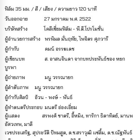
ฟิล์ม 35 มม. / สี / เสียง / ความยาว 120 นาที
วันออกฉาย 27 มกราคม พ.ศ. 2522
บริษัทสร้าง โคลีเซี่ยมฟิล์ม - พี.ดี.โปรโมชั่น
ผู้อํานวยการสร้าง
พรพิมล มั่นฤทัย, ไพจิตร ศุภวารี
ผู้กํากับ
คมน์ อรรฆเดช
ผู้เขียนบท
ส. อาสนจินดา จากบทประพันธ์ของ หยก
บูรพา
ผู้ถ่ายภาพ
มนู วรรณายก
ผู้ลำดับภาพ
มนู วรรณายก
ผู้กำกับศิลป์
อ้วน - พงษ์ - พันธ์
ผู้ทำดนตรีประกอบ
มนตรี อ่องเอี่ยม
ผู้แสดง
สรพงศ์ ชาตรี, อี้หมิง, ทาริกา ธิดาทิตย์, มานพ
อัศวเทพ, มาลี
เวชประเสริฐ, สุประวัติ ปัทมสูต, ด.ช.สราวุฒิ แซ่ลิ้ม, ด.ช.ณัฐพันธ์