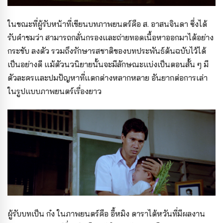
ในขณะที่ผู้รับหน้าที่เขียนบทภาพยนตร์คือ ส. อาสนจินดา ซึ่งได้
รับคำชมว่า สามารถกลั่นกรองและถ่ายทอดเนื้อหาออกมาได้อย่าง
กระชับ ลงตัว รวมถึงรักษารสชาติของบทประพันธ์ต้นฉบับไว้ได้
เป็นอย่างดี แม้ตัวนวนิยายนั้นจะมีลักษณะแบ่งเป็นตอนสั้น ๆ มี
ตัวละครและปมปัญหาที่แตกต่างหลากหลาย อันยากต่อการเล่า
ในรูปแบบภาพยนตร์เรื่องยาว
ผู้รับบทเป็น ก๋ง ในภาพยนตร์คือ อี้หมิง ดาราไต้หวันที่มีผลงาน