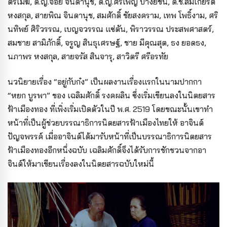
ตรีเมฆ, ด.ญ.จอย จินดานุช, ด.ญ.ศิริเพ็ญ บางยี่ขัน, ด.ช.สมเกียรติ
หงสกุล, สายพิณ จินดานุช, สมศักดิ์ ชัยสงคราม, เทพ โพธิ์งาม, ศริ
นทิพย์ ศิริวรรณ, เบญจวรรณ แซ่ตัน, พิราวรรณ ประสพศาสตร์,
สมชาย สามิภักดิ์, จรูญ สินธุเศรษฐ์, ชาย มีคุณสุต, ธง ยอดธง,
นภาพร หงสกุล, สายจรัส สินจารุ, สาวิตรี ศรีอรทัย
นวนิยายเรื่อง “อยู่กับก๋ง” เป็นผลงานเรื่องแรกในนามปากกา
“หยก บูรพา” ของ เฉลิมศักดิ์ รงคผลิน ซึ่งเริ่มเขียนลงในนิตยสาร
ฟ้าเมืองทอง ที่เพิ่งเริ่มเปิดตัวในปี พ.ศ. 2519 โดยขณะนั้นเขาทำ
หน้าที่เป็นผู้ช่วยบรรณาธิการนิตยสารฟ้าเมืองไทยให้ อาจินต์
ปัญจพรรค์ เมื่ออาจินต์ได้มารับหน้าที่เป็นบรรณาธิการนิตยสาร
ฟ้าเมืองทองอีกหนึ่งฉบับ เฉลิมศักดิ์จึงได้รับการชักชวนจากอา
จินต์ให้มาเขียนเรื่องลงในนิตยสารฉบับใหม่นี้