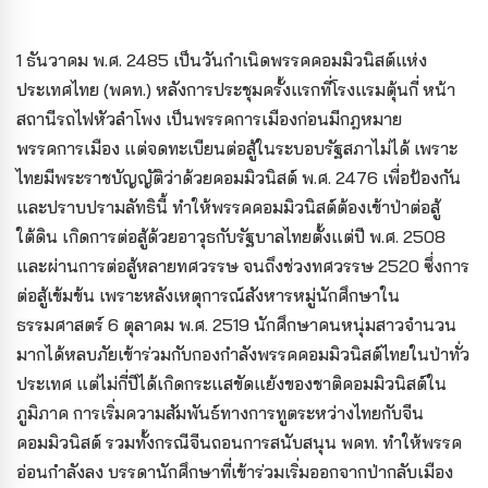
1 ธันวาคม พ.ศ. 2485 เป็นวันกำเนิดพรรคคอมมิวนิสต์แห่ง
ประเทศไทย (พคท.) หลังการประชุมครั้งแรกที่โรงแรมตุ้นกี่ หน้า
สถานีรถไฟหัวลำโพง เป็นพรรคการเมืองก่อนมีกฎหมาย
พรรคการเมือง แต่จดทะเบียนต่อสู้ในระบอบรัฐสภาไม่ได้ เพราะ
ไทยมีพระราชบัญญัติว่าด้วยคอมมิวนิสต์ พ.ศ. 2476 เพื่อป้องกัน
และปราบปรามลัทธินี้ ทำให้พรรคคอมมิวนิสต์ต้องเข้าป่าต่อสู้
ใต้ดิน เกิดการต่อสู้ด้วยอาวุธกับรัฐบาลไทยตั้งแต่ปี พ.ศ. 2508
และผ่านการต่อสู้หลายทศวรรษ จนถึงช่วงทศวรรษ 2520 ซึ่งการ
ต่อสู้เข้มข้น เพราะหลังเหตุการณ์สังหารหมู่นักศึกษาใน
ธรรมศาสตร์ 6 ตุลาคม พ.ศ. 2519 นักศึกษาคนหนุ่มสาวจำนวน
มากได้หลบภัยเข้าร่วมกับกองกำลังพรรคคอมมิวนิสต์ไทยในป่าทั่ว
ประเทศ แต่ไม่กี่ปีได้เกิดกระแสขัดแย้งของชาติคอมมิวนิสต์ใน
ภูมิภาค การเริ่มความสัมพันธ์ทางการทูตระหว่างไทยกับจีน
คอมมิวนิสต์ รวมทั้งกรณีจีนถอนการสนับสนุน พคท. ทำให้พรรค
อ่อนกำลังลง บรรดานักศึกษาที่เข้าร่วมเริ่มออกจากป่ากลับเมือง