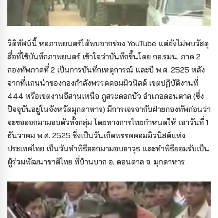
วีดิทัศน์นี้ หอภาพยนตร์ได้พบจากช่อง YouTube แต่ยังไม่พบวัสดุ
สื่อที่ใช้บันทึกภาพยนตร์ เข้าใจว่าบันทึกขึ้นโดย กอ.รมน. ภาค 2
กองทัพภาคที่ 2 เป็นการบันทึกเหตุการณ์ และปี พ.ศ. 2525 หลัง
จากที่แกนนำของกองกำลังพรรคคอมมิวนิสต์ เขตปฏิบัติงานที่
444 หรือเขตงานอีสานเหนือ ภูสระดอกบัว อำเภอดอนตาล (ซึ่ง
ปัจจุบันอยู่ในจังหวัดมุกดาหาร) มีการเจรจากับฝ่ายกองทัพก่อนว่า
จะขอออกมามอบตัวทั้งกลุ่ม โดยทางการไทยกำหนดให้ เอาวันที่ 1
ธันวาคม พ.ศ. 2525 ซึ่งเป็นวันเกิดพรรคคอมมิวนิสต์แห่ง
ประเทศไทย เป็นวันทำพิธีออกมามอบอาวุธ และทำพิธียอมรับเป็น
ผู้ร่วมพัฒนาชาติไทย ที่บ้านบาก อ. ดอนตาล จ. มุกดาหาร