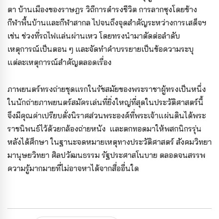
ตา บ้านเมืองของราษฎร วิถีการดำรงชีวิต การลากซุงโดยช้าง
กีฬาพื้นบ้านและกีฬาสากล ไปจนถึงจุดสำคัญระหว่างการเสด็จฯ
เช่น ช่วงที่รถไฟแล่นผ่านเหว โดยทรงนำมาตัดต่อลำดับ
เหตุการณ์เป็นตอน ๆ และจัดทำคำบรรยายเป็นข้อความระบุ
แต่ละเหตุการณ์สำคัญตลอดเรื่อง
ภาพยนตร์ทรงถ่ายชุดแรกในรัชสมัยของพระราชาผู้ทรงเป็นหนึ่ง
ในนักถ่ายภาพยนตร์สมัครเล่นที่ยิ่งใหญ่ที่สุดในประวัติศาสตร์นี้
จึงมีคุณค่าเปรียบดั่งนิราศส่วนพระองค์ที่พระเจ้าแผ่นดินได้พระ
ราชนิพนธ์ไว้ด้วยกล้องถ่ายหนัง และตกทอดมาให้พสกนิกรรุ่น
หลังได้ศึกษา ในฐานะจดหมายเหตุทางประวัติศาสตร์ สังคมวิทยา
มานุษยวิทยา ศิลปวัฒนธรรม รัฐประศาสโนบาย ตลอดจนสรรพ
ความรู้มากมายที่ไม่อาจหาได้จากสื่ออื่นใด