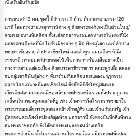
เพิ่งเริ่มต้นรัชสมัย
ภาพยนตร์ 16 มม. ชุดนี้ มีจำนวน 11 ม้วน กินเวลาฉายรวม 120
นาที โดยทรงถ่ายเหตุการณ์ต่าง ๆ ด้วยพระองค์เองเป็นส่วนใหญ่
ตามระยะทางที่เสด็จฯ ตั้งแต่ออกจากพระนครทางรถไฟพระที่นั่ง
และรถยนต์พระที่นั่ง ไปยังเมืองต่าง ๆ คือ พิษณุโลก แพร่ ลำปาง
พะเยา เชียงราย ลำปาง เชียงใหม่ และลำพูน จนเสด็จฯ นิวัต
ราชธานี ภาพยนตร์ถ่ายทอดให้เห็นภาพการรับเสด็จอย่างเป็น
ทางการตามแต่ละเมือง ด้วยบรรดาข้าราชการ คณะลูกเสือ ตลอด
จนกลุ่มชาติพันธุ์ต่าง ๆ ที่มาร่วมรับเสด็จและแสดงนาฏกรรม
ถวาย โดยเฉพาะที่นครเชียงใหม่ ซึ่งจัดพิธียิ่งใหญ่สมพระ
เกียรติยศตามประเพณีของเจ้านายฝ่ายเหนือ รวมทั้งปรากฏภาพ
เคลื่อนไหวของบุคคลสำคัญ เช่น เจ้าดารารัศมี พระราชชายาใน
พระบาทสมเด็จพระจุลจอมเกล้าเจ้าอยู่หัว และเจ้าแก้วนวรัฐ เจ้า
ผู้ครองนครเชียงใหม่องค์สุดท้าย นอกจากนี้ ยังทรงบันทึกสิ่งที่ทรง
สนพระราชหฤทัย ซึ่งได้ทอดพระเนตรระหว่างเสด็จ
พระราชดำเนิน ทั้งโบราณสถาน โบราณวัตถุ ภูมิประเทศที่แปลก