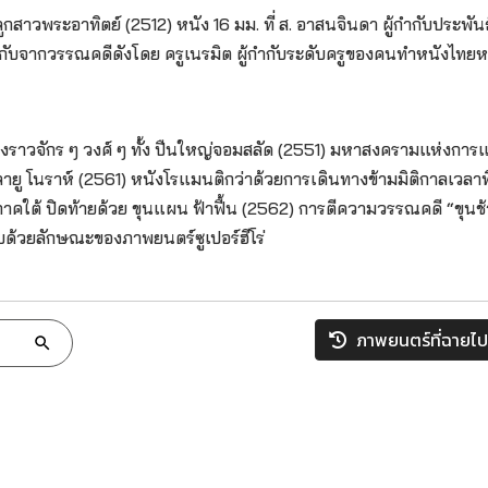
าวพระอาทิตย์ (2512) หนัง 16 มม. ที่ ส. อาสนจินดา ผู้กำกับประพันธ์
ำกับจากวรรณคดีดังโดย ครูเนรมิต ผู้กำกับระดับครูของคนทำหนังไทย
่องราวจักร ๆ วงศ์ ๆ ทั้ง ปืนใหญ่จอมสลัด (2551) มหาสงครามแห่งการแ
ายู โนราห์ (2561) หนังโรแมนติกว่าด้วยการเดินทางข้ามมิติกาลเวลาท
ต้ ปิดท้ายด้วย ขุนแผน ฟ้าฟื้น (2562) การตีความวรรณคดี “ขุนช้
บด้วยลักษณะของภาพยนตร์ซูเปอร์ฮีโร่
ภาพยนตร์ที่ฉายไป