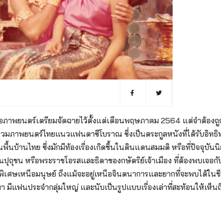
หอภาพยนตร์เตรียมจัดฉายไว้ตั้งแต่เดือนพฤษภาคม 2564 แต่จำต้องถูก
ภาพยนตร์ไทยแนวแฟนตาซีโบราณ ซึ่งเป็นตระกูลหนังที่ได้รับอิทธ
้นบ้านไทย ซึ่งมักมีท้องเรื่องเกิดขึ้นในดินแดนสมมติ หรือที่ปัจจุบันน
็นปุถุชน หรือพระราชโอรสและธิดาของกษัตริย์เจ้าเมือง ที่ต้องพบเจอกับ
จพิเศษเหนือมนุษย์ ถึงแม้จะอยู่เหนือจินตนาการและยากที่จะพบได้ในชี
 มีแฟนประจำกลุ่มใหญ่ และนับเป็นรูปแบบเรื่องเล่าที่สะท้อนให้เห็นถึ