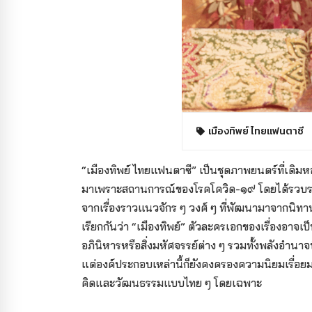
เมืองทิพย์ ไทยแฟนตาซี
“เมืองทิพย์ ไทยแฟนตาซี” เป็นชุดภาพยนตร์ที่เดิม
มาเพราะสถานการณ์ของโรคโควิด-๑๙ โดยได้รวบรวม
จากเรื่องราวแนวจักร ๆ วงศ์ ๆ ที่พัฒนามาจากนิทานพื
เรียกกันว่า “เมืองทิพย์” ตัวละครเอกของเรื่องอาจเป
อภินิหารหรือสิ่งมหัศจรรย์ต่าง ๆ รวมทั้งพลังอำนา
แต่องค์ประกอบเหล่านี้ก็ยังคงครองความนิยมเรื่อยมา
คิดและวัฒนธรรมแบบไทย ๆ โดยเฉพาะ