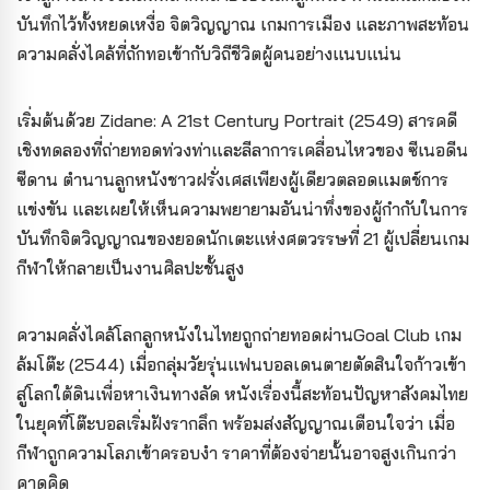
บันทึกไว้ทั้งหยดเหงื่อ จิตวิญญาณ เกมการเมือง และภาพสะท้อน
ความคลั่งไคล้ที่ถักทอเข้ากับวิถีชีวิตผู้คนอย่างแนบแน่น
เริ่มต้นด้วย Zidane: A 21st Century Portrait (2549) สารคดี
เชิงทดลองที่ถ่ายทอดท่วงท่าและลีลาการเคลื่อนไหวของ ซีเนอดีน
ซีดาน ตำนานลูกหนังชาวฝรั่งเศสเพียงผู้เดียวตลอดแมตช์การ
แข่งขัน และเผยให้เห็นความพยายามอันน่าทึ่งของผู้กำกับในการ
บันทึกจิตวิญญาณของยอดนักเตะแห่งศตวรรษที่ 21 ผู้เปลี่ยนเกม
กีฬาให้กลายเป็นงานศิลปะชั้นสูง
ความคลั่งไคล้โลกลูกหนังในไทยถูกถ่ายทอดผ่านGoal Club เกม
ล้มโต๊ะ (2544) เมื่อกลุ่มวัยรุ่นแฟนบอลเดนตายตัดสินใจก้าวเข้า
สู่โลกใต้ดินเพื่อหาเงินทางลัด หนังเรื่องนี้สะท้อนปัญหาสังคมไทย
ในยุคที่โต๊ะบอลเริ่มฝังรากลึก พร้อมส่งสัญญาณเตือนใจว่า เมื่อ
กีฬาถูกความโลภเข้าครอบงำ ราคาที่ต้องจ่ายนั้นอาจสูงเกินกว่า
คาดคิด