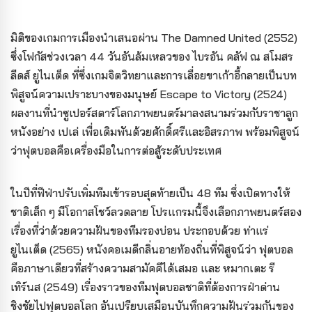
มิติของเกมการเมืองนำเสนอผ่าน The Damned United (2552)
ซึ่งโฟกัสช่วงเวลา 44 วันอันล้มเหลวของ ไบรอัน คลัฟ ณ สโมสร
ลีดส์ ยูไนเต็ด ที่ซึ่งเกมจิตวิทยาและการเลื่อยขาเก้าอี้กลายเป็นบท
พิสูจน์ความเปราะบางของมนุษย์ Escape to Victory (2524)
ผลงานที่นำซูเปอร์สตาร์โลกภาพยนตร์มาลงสนามร่วมกับราชาลูก
หนังอย่าง เปเล่ เพื่อเดิมพันด้วยศักดิ์ศรีและอิสรภาพ พร้อมพิสูจน์
ว่าฟุตบอลคือเครื่องมือในการต่อสู้ระดับประเทศ
ในปีที่ฟีฟ่าปรับเพิ่มทีมเข้ารอบสุดท้ายเป็น 48 ทีม ซึ่งเปิดทางให้
ชาติเล็ก ๆ มีโอกาสโชว์ลวดลาย โปรแกรมนี้จึงเลือกภาพยนตร์สอง
เรื่องที่ว่าด้วยความฝันของทีมรองบ่อน ประกอบด้วย ท่าแร่
ยูไนเต็ด (2565) หนังคอเมดีกลิ่นอายท้องถิ่นที่พิสูจน์ว่า ฟุตบอล
คือภาษาเดียวที่สร้างความสามัคคีได้เสมอ และ หมากเตะ รี
เทิร์นส (2549) เรื่องราวของทีมฟุตบอลชาติที่ต้องการฝ่าด่าน
ชิงชัยไปฟุตบอลโลก อันเปรียบเสมือนบันทึกความฝันร่วมกันของ