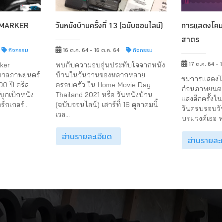
 MARKER
วันหนังบ้านครั้งที่ 13 (ฉบับออนไลน์)
การแสดงโคมเ
สาตร
กิจกรรม
16 ต.ค. 64 - 16 ต.ค. 64
กิจกรรม
17 ต.ค. 64 - 
ker
พบกับความอบอุ่นประทับใจจากหนัง
กาลภาพยนตร์
บ้านในวันวานของหลากหลาย
ชมการแสดงโค
100 ปี คริส
ครอบครัว ใน Home Movie Day
ก่อนภาพยนตร
บุกเบิกหนัง
Thailand 2021 หรือ วันหนังบ้าน
แสงอีกครั้งใ
์กเกอร์...
(ฉบับออนไลน์) เสาร์ที่ 16 ตุลาคมนี้
วันครบรอบวัน
เวล...
บรมวงศ์เธอ พ
อ่านรายละเอียด
อ่านรายละ