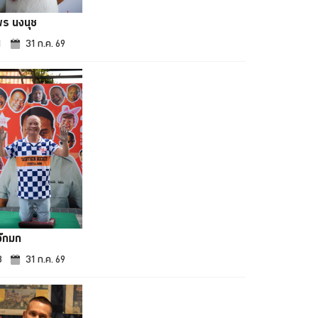
พร นงนุช
1
31 ก.ค. 69
จ๊กมก
3
31 ก.ค. 69