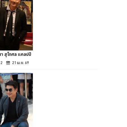
า สุโกศล แคลปป์
12
21 เม.ย. 69