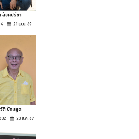
ถ สังคปรีชา
94
21 เม.ย. 69
วัติ ปัทมสูต
,632
23 ส.ค. 67