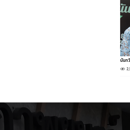
นันทว
2