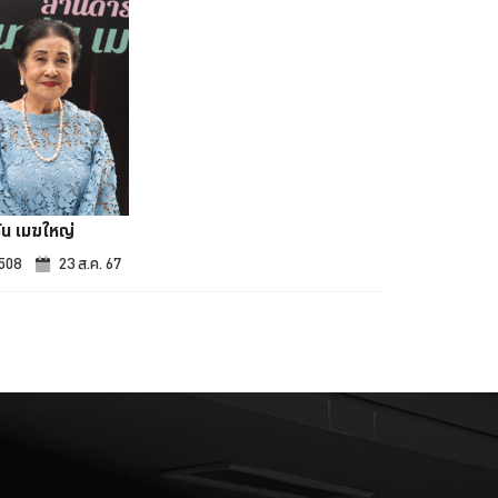
ัน เมฆใหญ่
,508
23 ส.ค. 67