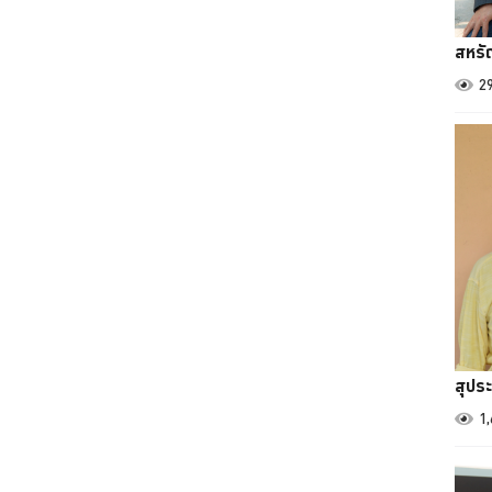
สหรั
2
สุประ
1