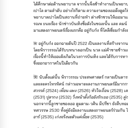
ได้ศึกษาต่อด้านพยาบาล จากนั้นจึงเข้าทำงานเป็นพยา
เปาโล ตามลำดับ อย่างไรก็ตาม ความงามของเธอดึงดูดให้บ
พยาบาลเปาโลเป็นสถานที่ถ่ายทำ ต่างชักชวนให้เธอมาแ
รณพ ธนะเรือง นักข่าวบันเทิงชื่อดังในขณะนั้น และ คมน์ 
มาแสดงภาพยนตร์เรื่องแรกคือ อยู่กับก๋ง ที่โคลีเซี่ยมกำลัง
🌺
อยู่กับก๋ง ออกฉายต้นปี 2522 เป็นผลงานที่สร้างจาก
โดยพิราวรรณได้รับบทนางเอกเป็น นวล แม่ค้าขายข้าว
เรื่องนี้ทำให้เธอแจ้งเกิดในวงการบันเทิง และได้รับการ
ซึ่งออกอากาศในปีเดียวกัน
🌺
นับตั้งแต่นั้น พิราวรรณ ประสพศาสตร์ กลายเป็นดาร
และละครโทรทัศน์ กล่าวเฉพาะผลงานภาพยนตร์มีมากกว่า 
สวรรค์
(2524)
เพื่อน-แพง
(2526)
หัวใจเถื่อน
(2528)
เค
(2531)
ปุลากง
(2532)
วิ่งหน้าตั้งก้อยังรักเธอ
(2535)
คู
นอกจากนี้ลูกชายของเธอ ตูมตาม-วศิน มีปรีชา ยังสืบทอดส
ทศวรรษ 2530 ทั้งคู่ยังมีผลงานแสดงภาพยนตร์ร่วมกัน ไ
อาร์
(2535)
เก่งจริงนะตัวแค่เนี้ยะ
(2535)