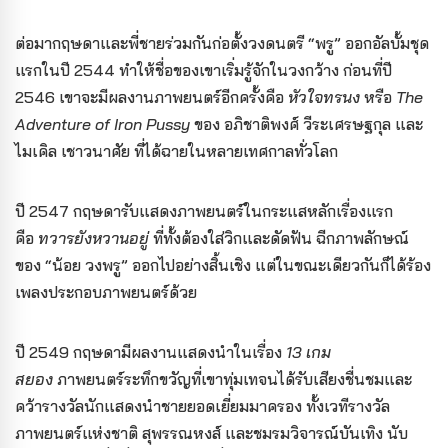
ต่อมากฤษดาและพี่ชายร่วมกันก่อตั้งวงดนตรี “พรู” ออกอัลบั้มชุด
แรกในปี 2544 ทำให้ชื่อของเขาเริ่มรู้จักในวงกว้าง ก่อนที่ปี
2546 เขาจะมีผลงานภาพยนตร์อีกครั้งคือ
หัวใจทรนง
หรือ
The
Adventure of Iron Pussy
ของ อภิชาติพงศ์ วีระเศรษฐกุล และ
ไมเคิล เชาวนาศัย ที่ได้ฉายในหลายเทศกาลทั่วโลก
ปี 2547 กฤษดารับแสดงภาพยนตร์ในกระแสหลักเรื่องแรก
คือ
ทวารยังหวานอยู่
ที่ทั้งต้องใส่วิกและดัดฟัน ฉีกภาพลักษณ์
ของ “น้อย วงพรู” ออกไปอย่างสิ้นเชิง แต่ในขณะเดียวกันก็ได้ร้อง
เพลงประกอบภาพยนตร์ด้วย
ปี 2549 กฤษดามีผลงานแสดงนำในเรื่อง
13 เกม
สยอง
ภาพยนตร์ระทึกขวัญที่เขาทุ่มเทจนได้รับเสียงชื่นชมและ
คว้ารางวัลนักแสดงนำชายยอดเยี่ยมมาครอง ทั้งเวทีรางวัล
ภาพยนตร์แห่งชาติ สุพรรณหงส์ และชมรมวิจารณ์บันเทิง นับ