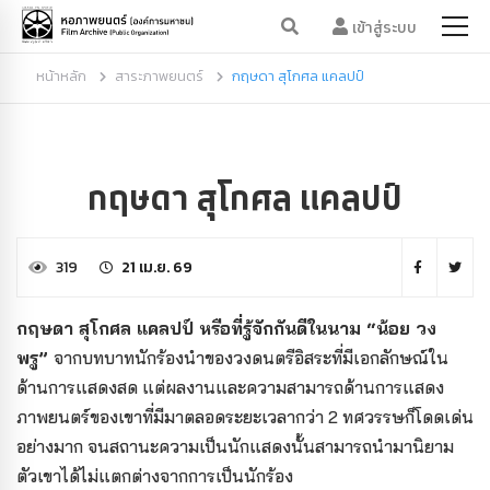
เข้าสู่ระบบ
หน้าหลัก
สาระภาพยนตร์
กฤษดา สุโกศล แคลปป์
กฤษดา สุโกศล แคลปป์
319
21 เม.ย. 69
กฤษดา สุโกศล แคลปป์ หรือที่รู้จักกันดีในนาม “น้อย วง
พรู”
จากบทบาทนักร้องนำของวงดนตรีอิสระที่มีเอกลักษณ์ใน
ด้านการแสดงสด แต่ผลงานและความสามารถด้านการแสดง
ภาพยนตร์ของเขาที่มีมาตลอดระยะเวลากว่า 2 ทศวรรษก็โดดเด่น
อย่างมาก จนสถานะความเป็นนักแสดงนั้นสามารถนำมานิยาม
ตัวเขาได้ไม่แตกต่างจากการเป็นนักร้อง