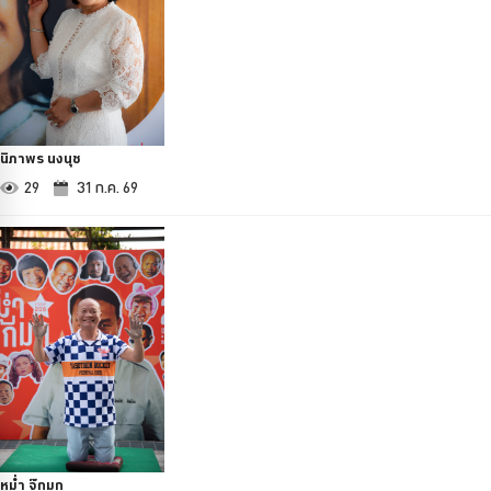
นิภาพร นงนุช
29
31 ก.ค. 69
หม่ำ จ๊กมก