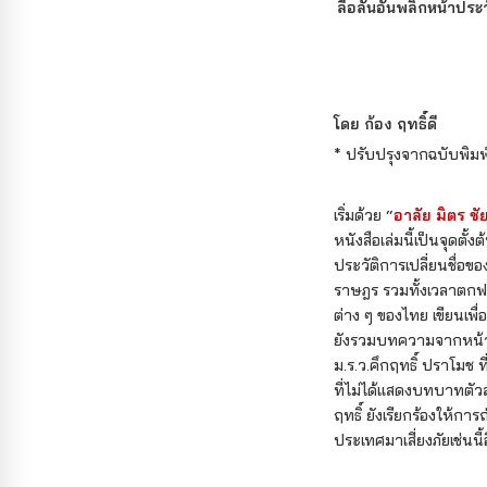
ลือลั่นอันพลิกหน้าประ
โดย ก้อง ฤทธิ์ดี
*
ปรับปรุงจากฉบับพิมพ
เริ่มด้วย “
อาลัย มิตร ช
หนังสือเล่มนี้เป็นจุดตั
ประวัติการเปลี่ยนชื่อขอ
ราษฎร รวมทั้งเวลาตก
ต่าง ๆ ของไทย เขียนเพื
ยังรวมบทความจากหน้าหน
ม.ร.ว.คึกฤทธิ์ ปราโมช
ที่ไม่ได้แสดงบทบาทตัวล
ฤทธิ์ ยังเรียกร้องให้
ประเทศมาเสี่ยงภัยเช่นนี้