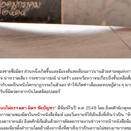
องชายชื่อมิตร ส่วนหนึ่งเกิดขึ้นและมีแรงสั่นสะเทือนยาวนานด้วยสาเหตุแห่งก
กใจ น่าหวาดเสียว กระชากอารมณ์ น่าเศร้า และหวือหวาจนเกือบถึงขั้นเหลือเ
ราวกับจะเป็นหนังโศกนาฏกรรมในตัวเอง ทำให้เกิดข่าวลือและทฤษฎีต่าง ๆ ม
ในวันที่มิตรตกจากบันไดเฮลิคอปเตอร์
บไม่ธรรมดา มิตร ชัยบัญชา
” ตีพิมพ์ในปี พ.ศ. 2548 โดย อิงคศักย์เกตุห
การตายของมิตรในหน้าหนังสือพิมพ์ และวิเคราะห์ให้เห็นสิ่งที่เห็นว่าเป็น “พ
องดาราคนดัง อิงคศักย์เริ่มต้นด้วยการคัดลอกรายงานข่าวจากหน้าหนังสือพิ
และเพียรตั้งคำถามโดยอ้างอิงจากสิ่งที่เขาเห็นว่าเป็นความไม่ชอบมาพากลของบ