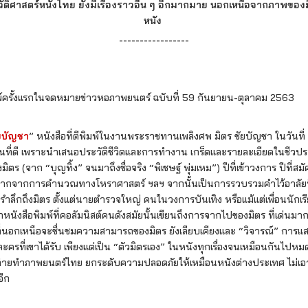
วัติศาสตร์หนังไทย ยังมีเรื่องราวอื่น ๆ อีกมากมาย นอกเหนือจากภาพของม
หนัง
-----------------
์ครั้งแรกในจดหมายข่าวหอภาพยนตร์ ฉบับที่ 59 กันยายน-ตุลาคม 2563
ัยบัญชา
” หนังสือที่ตีพิมพ์ในงานพระราชทานเพลิงศพ มิตร ชัยบัญชา ในวันที
้งต้นที่ดี เพราะนำเสนอประวัติชีวิตและการทำงาน เกร็ดและรายละเอียดในชีวประว
งมิตร (จาก “บุญทิ้ง” จนมาถึงชื่อจริง “พิเชษฐ์ พุ่มเหม”) ปีที่เข้าวงการ ปีที่
ฟากจากการคำนวณทางโหราศาสตร์ ฯลฯ จากนั้นเป็นการรวบรวมคำไว้อาลัย
่อรำลึกถึงมิตร ตั้งแต่นายตำรวจใหญ่ คนในวงการบันเทิง หรือแม้แต่เพื่อนนักเ
ังสือพิมพ์ที่คอลัมนิสต์คนดังสมัยนั้นเขียนถึงการจากไปของมิตร ที่เด่นม
 ที่นอกเหนือจะชื่นชมความสามารถของมิตร ยังเลียบเคียงและ “วิจารณ์” การแ
ะครที่เขาได้รับ เพียงแต่เป็น “ตัวมิตรเอง” ในหนังทุกเรื่องจนเหมือนกันไปหม
การถ่ายทำภาพยนตร์ไทย ยกระดับความปลอดภัยให้เหมือนหนังต่างประเทศ ไม่เอ
อีก