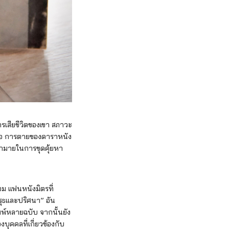
ารเสียชีวิตของเขา สภาวะ
ชื่อ การตายของดาราหนัง
ากมายในการขุดคุ้ยหา
อม แฟนหนังมิตรที่
ิรุธและปริศนา” อัน
มพ์หลายฉบับ จากนั้นยัง
ุคคลที่เกี่ยวข้องกับ