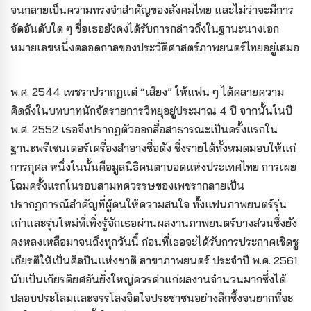
จนกลายเป็นความทรงจำสำคัญของสังคมไทย และไม่ว่าจะมีการ
จัดอันดับใด ๆ ชื่อเธอยังคงได้รับการกล่าวถึงในฐานะนางเอก
หมายเลขหนึ่งตลอดกาลของประวัติศาสตร์ภาพยนตร์ไทยอยู่เสมอ
พ.ศ. 2544 เพชราปรากฏแต่ “เสียง” ให้แฟน ๆ ได้คลายความ
คิดถึงในบทบาทนักจัดรายการวิทยุอยู่ประมาณ 4 ปี จากนั้นในปี
พ.ศ. 2552 เธอจึงปรากฏตัวออกสื่อสาธารณะเป็นครั้งแรกใน
ฐานะพรีเซนเตอร์เครื่องสำอางชื่อดัง ซึ่งรายได้ทั้งหมดมอบให้แก่
การกุศล หนึ่งในนั้นคือมูลนิธิคนตาบอดแห่งประเทศไทย การเผย
โฉมครั้งแรกในรอบสามทศวรรษของเพชรากลายเป็น
ปรากฏการณ์สำคัญที่ผู้คนให้ความสนใจ ทั้งแฟนภาพยนตร์รุ่น
เก่าและรุ่นใหม่ที่เพิ่งรู้จักเธอผ่านผลงานภาพยนตร์บางส่วนซึ่งยัง
คงหลงเหลือมาจนถึงทุกวันนี้ ก่อนที่เธอจะได้รับการประกาศเชิดชู
เกียรติให้เป็นศิลปินแห่งชาติ สาขาภาพยนตร์ ประจำปี พ.ศ. 2561
นับเป็นเกียรติยศอันยิ่งใหญ่ควรค่าแก่ผลงานจำนวนมากซึ่งได้
ปลอบประโลมและจรรโลงจิตใจประชาชนอย่างลึกซึ้งจนยากที่จะ