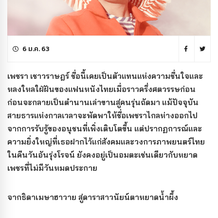
6 ม.ค. 63
เพชรา เชาวราษฎร์ ชื่อนี้เคยเป็นตัวแทนแห่งความชื่นใจและ
หลงใหลใฝ่ฝันของแฟนหนังไทยเมื่อราวครึ่งศตวรรษก่อน
ก่อนจะกลายเป็นตำนานเล่าขานสู่คนรุ่นถัดมา แม้ปัจจุบัน
สายธารแห่งกาลเวลาจะพัดพาให้ชื่อเพชราไกลห่างออกไป
จากการรับรู้ของอนุชนที่เพิ่งเติบโตขึ้น แต่ปรากฏการณ์และ
ความยิ่งใหญ่ที่เธอฝากไว้แก่สังคมและวงการภาพยนตร์ไทย
ในคืนวันอันรุ่งโรจน์ ยังคงอยู่เป็นอมตะเช่นเดียวกับหยาด
เพชรที่ไม่มีวันหมดประกาย
จากธิดาเมษาฮาวาย สู่ดาราสาวนัยน์ตาหยาดน้ำผึ้ง