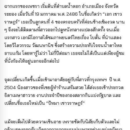
ฉากแรกของเพชรา เริ่มต้นที่ตำบลน้ำคอก อำเภอเมือง จังหวัด
ระยอง เมื่อวันที่ 19 มกราคม พ.ศ. 2486 ในชื่อเกิดว่า “เอก เชาว
ราษฎร์” เธอเป็นลูกคนที่ 4 ของครอบครัวที่ค่อนข้างเข้มงวด นาน
ๆ จึงจะได้ติดตามพี่สาวออกไปดูหนังกลางแปลงสักครั้ง จนเมื่อ
แรกสาว เอกมีโอกาสได้ชมภาพยนตร์ไทยเรื่อง โบตั๋น ที่นำแสดง
โดยวิไลวรรณ วัฒนพานิช ซึ่งสร้างความประทับใจจนน้ำตาไหล
อาบแก้ม โดยหารู้ไม่ว่า ไม่กี่ปีต่อมา เธอจะไม่ได้เป็นแต่เพียงผู้ชม
ที่นั่งร้องไห้อยู่นอกจออีกต่อไป
จุดเปลี่ยนเกิดขึ้นเมื่อเข้ามาอาศัยอยู่กับพี่สาวที่กรุงเทพฯ ปี พ.ศ.
2504 น้องสาวของพี่เขยผู้ทำร้านเสริมสวย ได้ส่งเธอเข้าประกวด
ธิดาเมษาฮาวาย งานประจำปีของกองสลากกินแบ่งรัฐบาล และ
เปลี่ยนชื่อเธอใหม่เป็น “ปัทมา เชาวราษฎร์”
แม้จะเต็มไปด้วยความเขินอาย เพราะขัดกับนิสัยเก็บตัวและไม่
กล้าแสดงออกอันเกิดจากการถูกอบรมบ่มเพาะอย่างเคร่งครัดมา