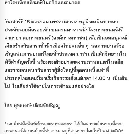
หาใครเทียบเทียมทั้งในอดีตและอนาคต
วันเสาร์ที่ 18 มกราคม เพชรา เชาวราษฎร์ จะเดินทางมา
ประทับรอยมือรอยเท้า บนลานดารา หน้าโรงภาพยนตร์ศรี
ศาลายา หอภาพยนตร์ (องค์การมหาชน) เพื่อเป็นอมตนุสรณ์
เคียงข้างกับดาราทั่วฟ้าเมืองไทยคนอื่น ๆ หอภาพยนตร์ขอ
เชิญแฟนภาพยนตร์ไทยทั่วประเทศ มาร่วมเป็นสักขีพยานใน
พิธีสำคัญครั้งนี้ พร้อมชมตัวอย่างผลงานภาพยนตร์ในอดีต
และร่วมสนทนากับดาราผู้ยิ่งใหญ่ที่สุดคนหนึ่งเท่าที่
ประเทศไทยเคยมีมาเริ่มกิจกรรมตั้งแต่เวลา 14.00 น. เป็นต้น
ไป ไม่เสียค่าใช้จ่ายในการเข้าชมแต่อย่างใด
โดย พุทธพงษ์ เจียมรัตตัญญู
*รอยพิมพ์มือพิมพ์เท้ารอยแรกของเพชรา ได้เกิดความเสียหาย เมื่อหอ
ภาพยนตร์ต้องขนย้ายที่ทำการมาอยู่ที่ศาลายา โดยในปี พ.ศ. ๒๕๔๙