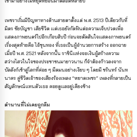
เข้ามาอย่างไม่หยุดหย่อนมาตลอดหลายปี
เพชราเริ่มมีปัญหาทางด้านสายตาตั้งแต่ พ.ศ. 2513 ปีเดียวกับที่
มิตร ชัยบัญชา เสียชีวิต แต่เธอยังกัดฟันต่อความเจ็บปวดเพื่อ
แสดงภาพยนตร์ไปอีกเกือบสิบปี ก่อนจะตัดสินใจแสดงภาพยนตร์
เรื่องสุดท้ายคือ ไอ้ขุนทอง ที่เธอเป็นผู้อำนวยการสร้าง ออกฉาย
เมื่อปี พ.ศ. 2521 หลังจากนั้น ราชินีแห่งจอเงินผู้สร้างความ
สว่างไสวในใจของประชาชนมายาวนาน ก็จำต้องก้าวลงจาก
บัลลังก์เข้าสู่โลกที่ค่อย ๆ มืดมนอย่างเงียบ ๆ โดยมี ชรินทร์ นันท
นาคร คู่ชีวิตเจ้าของเสียงร้องเพลง “หยาดเพชร” เพลงที่กลายเป็น
สัญลักษณ์แทนตัวเธอ คอยดูแลอยู่เคียงข้าง
ตำนานที่ไม่เคยถูกลืม