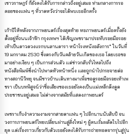
เชาวราษฎร์ ก็ยังคงได้รับการกล่าวถึงอยู่เสมอ ท่ามกลางการรอ
คอยของแฟน ๆ ที่วาดหวังว่าจะได้พบเธออีกครั้ง
เก้าปีให้หลังจากภาพยนตร์เรื่องสุดท้าย หอภาพยนตร์เมื่อครั้งยัง
ตั้งอยู่ที่ถนนเจ้าฟ้า กรุงเทพฯ ได้เชิญเพชรามาประทับรอยมือรอย
เท้าเป็นดาวดวงแรกบนลานดารา หน้าโรงหนังอลังการ* ในวันที่
19 มกราคม 2530 ซึ่งตรงกับวันคล้ายวันเกิดของเธอ โดยเธอขอ
มาอย่างเงียบ ๆ เป็นการส่วนตัว แต่ข่าวกลับรั่วไหลไปถึง
หนังสือพิมพ์ซึ่งนำไปพาดหัวหน้าหนึ่ง และถูกนำไปกระจายต่อ
ทางสถานีวิทยุ จนมีชาวบ้านเดินทางมาเพื่อขอดูรอยมือรอยเท้าเพ
ชรา เป็นบทพิสูจน์ว่าชื่อเสียงของเธอยังคงเป็นแม่เหล็กดึงดูด
ประชาชนอยู่เสมอ ไม่ต่างจากสมัยที่แสดงภาพยนตร์
เพชราเก็บงำความงามจากสายตาแฟน ๆ ไปอีกนานนับสิบปี จน
วงการภาพยนตร์ไทยเปลี่ยนผ่านสู่สิ่งใหม่ ๆ ผู้คนเริ่มผลัดใบไปอีก
ยุค แต่เรื่องราวเกี่ยวกับตัวเธอยังคงได้รับการถ่ายทอดจากรุ่นสู่รุ่น