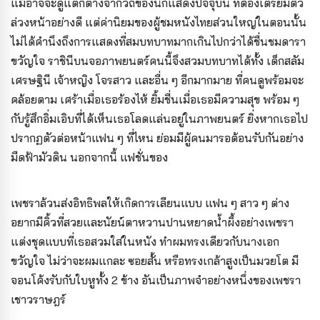
แม้อาจจะดูแตกต่างจากวิถีของนักแสดงปัจจุบัน ที่ต้องเตรียมตัว
ล่วงหน้าอย่างดี แต่ค่านิยมของผู้ชมหนังไทยส่วนใหญ่ในตอนนั้น
ไม่ได้คำนึงถึงการแสดงที่สมบทบาทมากเกินไปกว่าได้ชื่นชมดารา
ขวัญใจ ราชินีบนจอภาพยนตร์คนนี้จึงสวมบทบาทได้ทั้ง เด็กสลัม
เศรษฐินี เจ้าหญิง โจรสาว และอื่น ๆ อีกมากมาย ที่คนดูพร้อมจะ
คล้อยตาม เศร้าเมื่อเธอร้องไห้ ยิ้มชื่นเมื่อเธอมีความสุข พร้อม ๆ
กับรู้สึกอิ่มเอิบที่ได้เห็นเธอโลดแล่นอยู่ในภาพยนตร์ ยิ่งหากเธอไป
ปรากฏตัวต่อหน้าแฟน ๆ ที่ไหน ย่อมมีผู้คนมารอต้อนรับกันอย่าง
มืดฟ้ามัวดิน นอกจากนี้ แฟชั่นของ
เพชราล้วนส่งอิทธิพลให้เกิดการเลียนแบบ แฟน ๆ สาว ๆ ต่าง
อยากมีคิ้วที่สวยและนัยน์ตาหวานปานหยาดน้ำผึ้งอย่างเพชรา
แต่งชุดแบบที่เธอสวมใส่ในหนัง ทำผมทรงเดียวกับนางเอก
ขวัญใจ ไม่ว่าจะผมแกละ ซอยสั้น หรือทรงเกล้าสูงเป็นมวยโต มี
จอนโค้งรับกับใบหูทั้ง 2 ข้าง อันเป็นภาพจำอย่างหนึ่งของเพชรา
เชาวราษฎร์