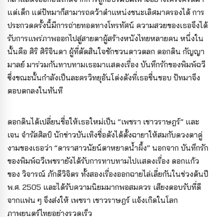
แต่เด็ก แต่ปัทมาก็สามารถคว้าตำแหน่งชนะเลิศมาครองได้ การ
ประกวดครั้งนี้มีการถ่ายทอดทางโทรทัศน์ ความสวยของเธอจึงได้
รับการแพร่ภาพออกไปสู่สายตาผู้สร้างหนังไทยหลายคน หนึ่งใน
นั้นคือ ศิริ ศิริจินดา ผู้ที่ตัดสินใจชักชวนดาวตลก ดอกดิน กัญญา
มาลย์ มาร่วมกันทาบทามเธอมาแสดงเรื่อง บันทึกรักของพิมพ์ฉวี
ซึ่งขณะนั้นกำลังเป็นละครวิทยุอันโด่งดังที่เธอชื่นชอบ ปัทมาจึง
ตอบตกลงในทันที
ดอกดินได้เปลี่ยนชื่อให้เธอใหม่เป็น “เพชรา เชาวราษฎร์” และ
เจน จำรัสศิลป์ นักข่าวบันเทิงชื่อดังได้ตั้งฉายาให้สมกับดวงตาคู่
งามของเธอว่า “ดาราสาวนัยน์ตาหยาดน้ำผึ้ง” นอกจาก บันทึกรัก
ของพิมพ์ฉวีเพชรายังได้รับการทาบทามไปแสดงเรื่อง ดอกแก้ว
ของ วิจารณ์ ภักดีวิจิตร ทั้งสองเรื่องออกฉายไล่เลี่ยกันในช่วงต้นปี
พ.ศ. 2505 และได้รับความนิยมมากพอสมควร เสียงตอบรับที่ดี
จากแฟน ๆ จึงส่งให้ เพชรา เชาวราษฎร์ แจ้งเกิดในโลก
ภาพยนตร์ไทยอย่างรวดเร็ว