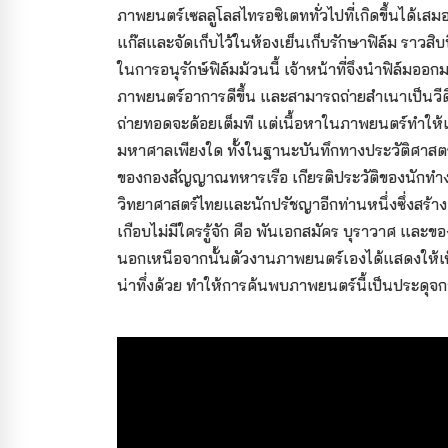
ภาพยนตร์เซลลูโลสไทรอซิเตททั่วไปที่เกิดขึ้นได้เ
แก๊สและจัดเก็บไว้ในห้องเย็นเก็บรักษาฟิล์ม ราวสิบ
ในการอนุรักษ์ฟิล์มม้วนนี้ เจ้าหน้าที่จึงนำฟิล์ม
ภาพยนตร์อาการดีขึ้น และสามารถถ่ายสำเนาเป็นวีด
ถ่ายทอดจะด้อยเต็มที แต่เนื้อหาในภาพยนตร์ทำให้เ
มหาศาลเพียงใด ทั้งในฐานะบันทึกทางประวัติศาสตร์
ของกองสัญญาณทหารเรือ เกียรติประวัติของนักทำงา
วิทยาศาสตร์ไทยและนักปรัชญาอีกท่านหนึ่งซึ่งสร้
เกือบไม่มีใครรู้จัก คือ พันเอกสมัคร บุราวาศ 
นอกเหนือจากนั้นตัวงานภาพยนตร์เองได้แสดงให้เ
น่าทึ่งด้วย ทำให้การค้นพบภาพยนตร์นี้เป็นประดุ