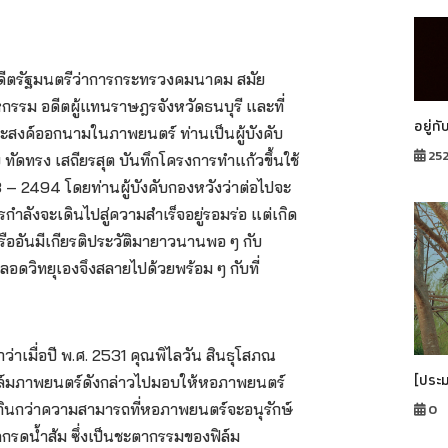
ณ อดีตรัฐมนตรีว่าการกระทรวงคมนาคม สมัย
กรรม อดีตผู้แทนราษฎรจังหวัดธนบุรี และที่
อยู่กั
ระสงค์ออกนามในภาพยนตร์ ท่านเป็นผู้บังคับ
25
ทัดทรง เสถียรสุต บันทึกโครงการทำแก้วขึ้นใช้
 2494 โดยท่านผู้บังคับกองหวังว่าต่อไปจะ
ำลังจะเดินไปสู่ความสำเร็จอยู่รอมร่อ แต่เกิด
ออันมีเกียรติประวัติมายาวนานพอ ๆ กับ
อดวิทยุเองจึงสลายไปด้วยพร้อม ๆ กับที่
ง
าเมื่อปี พ.ศ. 2531 คุณพิไลวัน สินธุโสภณ
[ประ
ฟิล์มภาพยนตร์ดังกล่าวไปมอบให้หอภาพยนตร์
กินกว่าความสามารถที่หอภาพยนตร์จะอนุรักษ์
0
คกรดน้ำส้ม ซึ่งเป็นชะตากรรมของฟิล์ม