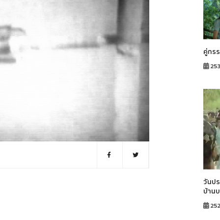
คู่กร
253
วันปร
บ้าน
25