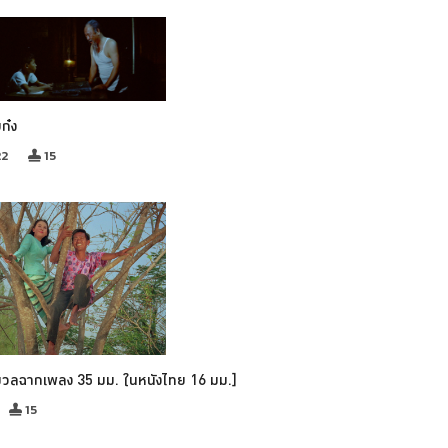
บก๋ง
22
15
มวลฉากเพลง 35 มม. ในหนังไทย 16 มม.]
15