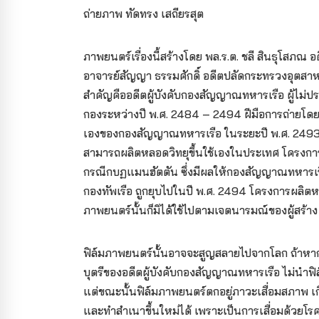
ถ่ายภาพ ทัดทรง เสถียรสุต
ภาพยนตร์เรื่องนี้สร้างโดย พล.ร.ต. ชลี สินธุโสภ
อาจารย์สัญญา ธรรมศักดิ์ อดีตปลัดกระทรวงอุตสาห
สำคัญคืออดีตผู้บังคับกองสัญญาณทหารเรือ ผู้ไม่ป
กองระหว่างปี พ.ศ. 2484 – 2494 ฝีมือการถ่ายโดย 
เองของกองสัญญาณทหารเรือ ในระยะปี พ.ศ. 2493 –
สามารถผลิตหลอดวิทยุขึ้นใช้เองในประเทศ โครงการก
กรณีกบฏแมนฮัตตัน ซึ่งมีผลให้กองสัญญาณทหารเรื
กองทัพเรือ ถูกยุบไปในปี พ.ศ. 2494 โครงการผลิตหล
ภาพยนตร์นั้นก็มิได้ใช้ไปตามเจตนารมณ์ของผู้สร้า
ฟิล์มภาพยนตร์นั้นอาจจะสูญสลายไปจากโลก ถ้าหากว่
บุตรีของอดีตผู้บังคับกองสัญญาณทหารเรือ ไม่นำ
แต่ขณะนั้นฟิล์มภาพยนตร์ตกอยู่ภาวะเสื่อมสภาพ เ
และทำสำเนาขึ้นใหม่ได้ เพราะเป็นการเสื่อมด้วยโร