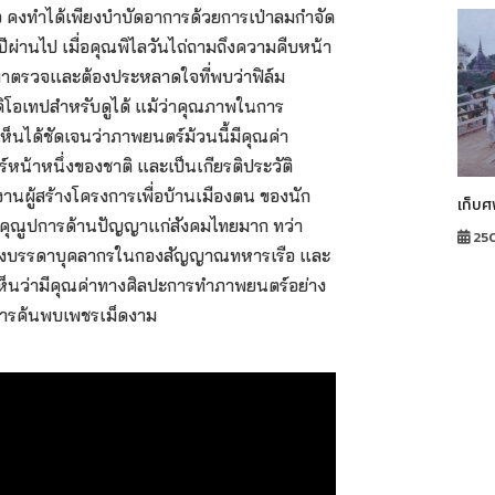
สมอ คงทำได้เพียงบำบัดอาการด้วยการเป่าลมกำจัด
ปีผ่านไป เมื่อคุณพิไลวันไถ่ถามถึงความคืบหน้า
ออกมาตรวจและต้องประหลาดใจที่พบว่าฟิล์ม
ิโอเทปสำหรับดูได้ แม้ว่าคุณภาพในการ
ห็นได้ชัดเจนว่าภาพยนตร์ม้วนนี้มีคุณค่า
หน้าหนึ่งของชาติ และเป็นเกียรติประวัติ
นผู้สร้างโครงการเพื่อบ้านเมืองตน ของนัก
เก็บศ
างคุณูปการด้านปัญญาแก่สังคมไทยมาก ทว่า
25
และของบรรดาบุคลากรในกองสัญญาณทหารเรือ และ
ห็นว่ามีคุณค่าทางศิลปะการทำภาพยนตร์อย่าง
จการค้นพบเพชรเม็ดงาม