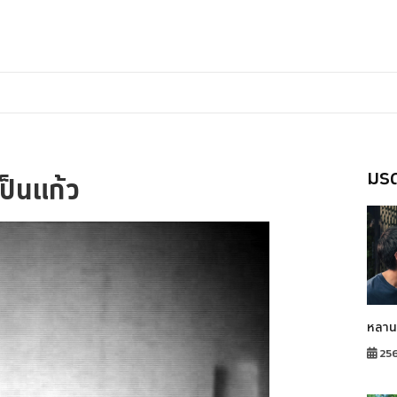
มรด
ป็นแก้ว
หลาน
25