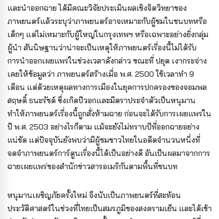
และนำออกฉาย ได้มีคณะวิจัยประเมินผลเชิงจิตวิทยาของ
ภาพยนตร์แล้วระบุว่าภาพยนตร์อาจเหมาะกับผู้ชมในชนบทหรือ
เด็กๆ แต่ไม่เหมาะกับผู้ใหญ่ในกรุงเทพฯ หรือเฉพาะอย่างยิ่งกลุ่ม
ผู้นำ สันนิษฐานว่าน่าจะเป็นเหตุให้ภาพยนตร์เรื่องนี้ไม่ได้รับ
การนำออกเผยแพร่ในช่วงเวลาดังกล่าว ขณะที่ ปยุต เงากระจ่าง
เคยให้ข้อมูลว่า ภาพยนตร์สร้างเมื่อ พ.ศ. 2500 ใช้เวลาทำ 9
เดือน แต่ด้วยเหตุผลทางการเมืองในยุคการปกครองของจอมพล
สฤษดิ์ ธนะรัชต์ ซึ่งเกิดปีวอกและมีตราประจำตัวเป็นหนุมาน
ทำให้ภาพยนตร์เรื่องนี้ถูกสั่งห้ามฉาย ก่อนจะได้รับการเผยแพร่ใน
ปี พ.ศ. 2503 อย่างไรก็ตาม แม้จะยังไม่ทราบปีที่ออกฉายอย่าง
แน่ชัด แต่ปัจจุบันยังพบว่ามี
ผู้ชมชาวไทยในอดีตจำนวนหนึ่งที่
จดจำภาพยนตร์การ์ตูนเรื่องนี้ได้เป็นอย่างดี อันเป็นผลมาจากการ
ฉายเผยแพร่ของสำนักข่าวสารอเมริกันตามพื้นที่ชนบท
หนุมานเผชิญภัยครั้งใหม่ จึงนับเป็นภาพยนตร์ที่สะท้อน
ประวัติศาสตร์ในช่วงที่ไทยเป็นสมรภูมิของสงครามเย็น และได้เข้า