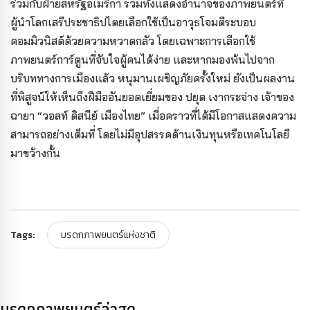
ร่วมกับฝ่ายสหรัฐอเมริกา รวมทั้งแสดงอำนาจของภาพยนตร์ที่
ผู้นำโลกเสรีประชาธิปไตยเลือกใช้เป็นอาวุธโจมตีระบอบ
คอมมิวนิสต์ด้วยความหวาดกลัว โดยเฉพาะการเลือกใช้
ภาพยนตร์การ์ตูนที่จับใจผู้คนได้ง่าย และหากมองพ้นไปจาก
บริบททางการเมืองแล้ว หนุมานเผชิญภัยครั้งใหม่ ยังเป็น
ผลงาน
ที่พิสูจน์ให้เห็นถึงฝีมืออันยอดเยี่ยมของ ปยุต เงากระจ่าง เจ้าของ
ฉายา “วอลท์ ดิสนีย์ เมืองไทย” เมื่อคราวที่ได้มีโอกาสแสดงความ
สามารถอย่างเต็มที่ โดยไม่มีอุปสรรคด้านเงินทุนหรือเทคโนโลยี
มาขว้างกั้น
Tags:
มรดกภาพยนตร์แห่งชาติ
มรดกภาพยนตร์ล่าสุด