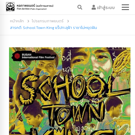
เข้าสู่ระบบ
หน้าหลัก
โปรแกรมภาพยนตร์
สารคดี: School Town King แร็ปทะลุฝ้า ราชาไม่หยุดฝัน