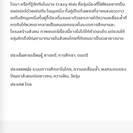
โตมา หรือที่รู้จักกันในนาม Crazy Kids คือรุ่นน้องที่ใฝ่ฝันอยากเป็น
แรปเปอร์ด้วยเช่นกัน ในมุมหนึ่ง ทั้งคู่เป็นดั่งเพชรที่ฉายแสงแวววาว
แต่ในอีกมุมหนึ่งทั้งคู่ก็ต้องดิ้นรนเอาตัวรอดภายใต้ความเหลื่อมล้ำที่
กดทับให้พวกเขากลายเป็นคนนอกของทั้งระบบการศึกษาและ
โครงสร้างสังคม ภาพยนตร์เรื่องนี้อาจไม่ได้ให้คำตอบใด แต่ชวนให้
ครุ่นคิดถึงปัญหามากมายในสังคมไทยที่ทับถมมาเป็นเวลายาวนาน
ประเด็นการเรียนรู้
สารคดี, การศึกษา, ดนตรี
ประเภทหนัง
ระบบกาารศึกษาในไทย, ความเหลื่อมล้ำ, ผลกระทบของ
ปัญหาสังคมต่อเยาวชน, ความฝัน, วัยรุ่น
ประเทศ
ไทย