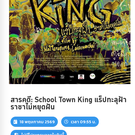
สารคดี: School Town King แร็ปทะลุฝ้า
ราชาไม่หยุดฝัน
18 พฤษภาคม 2569
เวลา 09:55 น.