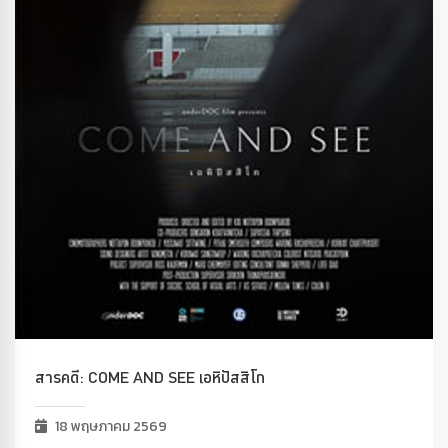
สารคดี: COME AND SEE เอหิปัสสิโก
18 พฤษภาคม 2569