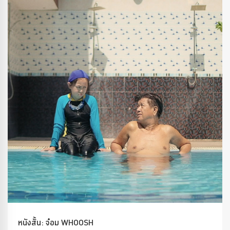
หนังสั้น: จ๋อม WHOOSH