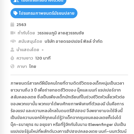
ไม่มีโปรแกรมฉายในวันนี้
โปรแกรมภาพยนตร์มัธยมปลาย
2563
กำกับโดย
วรรจธนภูมิ ลายสุวรรณชัย
สนับสนุนโดย
บริษัท อายดรอปเปอร์ ฟิลล์ จำกัด
นำแสดงโดย
-
ความยาว
120 นาที
ภาษา
ไทย
ภาพยนตร์สารคดีฝีมือคนไทยที่ตามติดชีวิตของเด็กหนุ่มเป็นเวลา
ยาวนานถึง 3 ปี เพื่อถ่ายทอดชีวิตของ บุ๊คและนนท์ แรปเปอร์จาก
สลัมคลองเตย ซึ่งเป็นเพียงเด็กนักเรียนที่ในช่วงชีวิตหัวเลี้ยวหัวต่อ
ของพวกเขานั้น พวกเขาได้พบศักยภาพพิเศษที่ตัวเองมี นั่นคือการ
ร้องแรป และความหลงใหลในดนตรีฮิปฮอป จึงพยายามจะใช้สิ่งนี้
เป็นข้อความบอกให้ทุกคนได้รู้ว่าเด็กจากชุมชนคลองเตยก็เจ๋งได้
บุ๊ค–ธนายุทธ ณ อยุธยา หรือที่รู้จักกันในนาม Elevenfinger นับเป็น
แรปเปอร์รุ่นใหม่ที่ผลักดันวงการฮิปฮอปคลองเตย นนท์–นนทวัฒน์