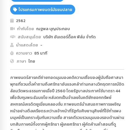
โปรแกรมภาพยนตร์มัธยมปลาย
2562
กำกับโดย
ณฐพล บุญประกอบ
สนับสนุนโดย
บริษัท อันเดอร์ด็อค ฟิล์ม จำกัด
นำแสดงโดย
-
ความยาว
85 นาที
ภาษา
ไทย
ภาพยนตร์สารคดีถ่ายทอดมุมมองคติความเชื่อของผู้นับถือศาสนา
พุทธที่ชวนตั้งคำถามถึงศรัทธาอันแรงกล้าท่ามกลางวิกฤตการณ์ปิด
ล้อมวัดพระธรรมกายเมื่อปี 2560 โดยรัฐบาลประกาศใช้มาตรา 44
เพื่อจับกุมพระธัมมชโย หลังตกเป็นจำเลยในคดียักยอกทรัพย์
สหกรณ์เครดิตยูเนี่ยนคลองจั่น ภาพยนตร์นำเสนอภาพการเผชิญ
หน้าอย่างตึงเครียดระหว่างเจ้าหน้าที่รัฐกับศิษยานุศิษย์ที่ใช้กำแพง
มนุษย์เป็นเกราะคุ้มกันความเชื่อ สารคดีรวบรวมมุมมองรอบด้านผ่าน
บทสัมภาษณ์ทั้งจากผู้ศรัทธา ผู้เคยศรัทธา ผู้คัดค้านคำสอนที่ดู