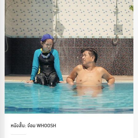
หนังสั้น: จ๋อม WHOOSH