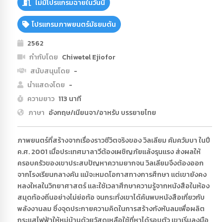
ไม่มีโปรแกรมฉายในวันนี้
โปรแกรมภาพยนตร์มัธยมต้น
2562
กำกับโดย
Chiwetel Ejiofor
สนับสนุนโดย
-
นำแสดงโดย
-
ความยาว
113 นาที
ภาษา
อังกฤษ/เนียนจา/อาหรับ บรรยายไทย
ภาพยนตร์ที่สร้างจากเรื่องราวชีวิตจริงของ วิลเลียม คัมควัมบา ในปี
ค.ศ. 2001 เมื่อประเทศมาลาวีต้องเผชิญภัยแล้งรุนแรง ส่งผลให้
ครอบครัวของเขาประสบปัญหาความยากจน วิลเลียมจึงต้องออก
จากโรงเรียนกลางคัน แม้จะหมดโอกาสทางการศึกษา แต่เขายังคง
หลงใหลในวิทยาศาสตร์ และใช้เวลาศึกษาความรู้จากหนังสือในห้อง
สมุดท้องถิ่นอย่างไม่ย่อท้อ จนกระทั่งเขาได้ค้นพบหนังสือเกี่ยวกับ
พลังงานลม ซึ่งจุดประกายความคิดในการสร้างกังหันลมเพื่อผลิต
กระแสไฟฟ้าให้หมู่บ้านด้วยวัสดุเหลือใช้ที่หาได้รอบตัว เขาเริ่มลงมือ