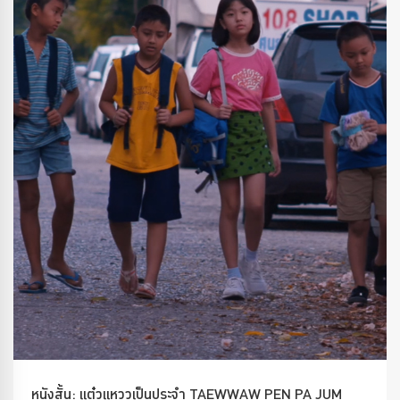
หนังสั้น: แต๋วแหววเป็นประจำ TAEWWAW PEN PA JUM