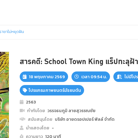
ราชาไม่หยุดฝัน
สารคดี: School Town King แร็ปทะลุฝ้า
18 พฤษภาคม 2569
เวลา 09:54 น.
ไม่มีโป
โปรแกรมภาพยนตร์มัธยมต้น
2563
กำกับโดย
วรรจธนภูมิ ลายสุวรรณชัย
สนับสนุนโดย
บริษัท อายดรอปเปอร์ ฟิลล์ จำกัด
นำแสดงโดย
-
ความยาว
120 นาที