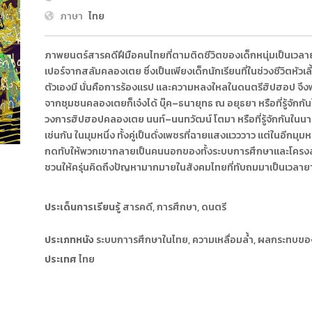
ภาษา
ไทย
ภาพยนตร์สารคดีฝีมือคนไทยที่ตามติดชีวิตของเด็กหนุ่มเป็นเวลายา
เปอร์จากสลัมคลองเตย ซึ่งเป็นเพียงเด็กนักเรียนที่ในช่วงชีวิตหัว
ตัวเองมี นั่นคือการร้องแรป และความหลงใหลในดนตรีฮิปฮอป จึงพยาย
จากชุมชนคลองเตยก็เจ๋งได้ บุ๊ค–ธนายุทธ ณ อยุธยา หรือที่รู้จักกัน
วงการฮิปฮอปคลองเตย นนท์–นนทวัฒน์ โตมา หรือที่รู้จักกันในนาม 
เช่นกัน ในมุมหนึ่ง ทั้งคู่เป็นดั่งเพชรที่ฉายแสงแวววาว แต่ในอีกมุมห
กดทับให้พวกเขากลายเป็นคนนอกของทั้งระบบการศึกษาและโครงสร้า
ชวนให้ครุ่นคิดถึงปัญหามากมายในสังคมไทยที่ทับถมมาเป็นเวลา
ประเด็นการเรียนรู้
สารคดี, การศึกษา, ดนตรี
ประเภทหนัง
ระบบกาารศึกษาในไทย, ความเหลื่อมล้ำ, ผลกระทบของ
ประเทศ
ไทย