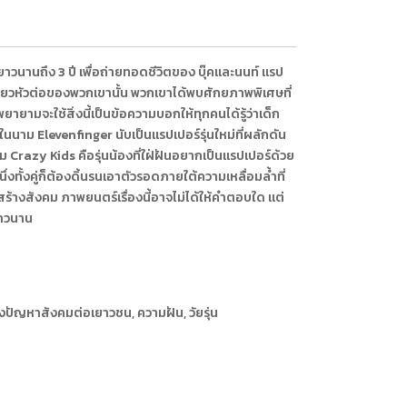
วนานถึง 3 ปี เพื่อถ่ายทอดชีวิตของ บุ๊คและนนท์ แรป
เลี้ยวหัวต่อของพวกเขานั้น พวกเขาได้พบศักยภาพพิเศษที่
ามจะใช้สิ่งนี้เป็นข้อความบอกให้ทุกคนได้รู้ว่าเด็ก
ในนาม Elevenfinger นับเป็นแรปเปอร์รุ่นใหม่ที่ผลักดัน
Crazy Kids คือรุ่นน้องที่ใฝ่ฝันอยากเป็นแรปเปอร์ด้วย
นึ่งทั้งคู่ก็ต้องดิ้นรนเอาตัวรอดภายใต้ความเหลื่อมล้ำที่
งสังคม ภาพยนตร์เรื่องนี้อาจไม่ได้ให้คำตอบใด แต่
ยาวนาน
ปัญหาสังคมต่อเยาวชน, ความฝัน, วัยรุ่น