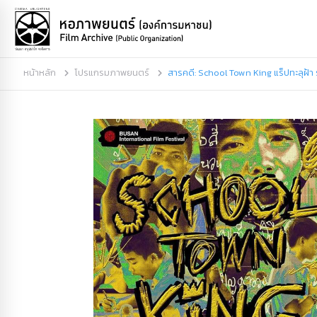
หน้าหลัก
โปรแกรมภาพยนตร์
สารคดี: School Town King แร็ปทะลุฝ้า 