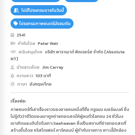
ไม่มีโปรแกรมฉายในวันนี้
โปรแกรมภาพยนตร์มัธยมต้น
2541
กำกับโดย
Peter Weir
สนับสนุนโดย
บริษัท พาราเมาท์ พิคเจอร์ส จำกัด [Absolute
NT]
นำแสดงโดย
Jim Carrey
ความยาว
103 นาที
ภาษา
อังกฤษ/ไทย
เ
รื่องย่อ:
ภาพยนตร์ที่เล่าเรื่องราวของชายคนหนึ่งที่ชื่อ ทรูแมน เบอร์แบงค์ ซึ่ง
ไม่รู้ตัวว่าชีวิตของเขาถูกถ่ายทอดสดให้ผู้คนทั่วโลกชม 24 ชั่วโมง
เขาเกิดและเติบโตในเกาะSeaheaven ซึ่งเป็นสถานที่ถ่ายทอดสดที่
สร้างขึ้นโดย คริสโตเฟอร์ คาร์คอมบ์ ผู้กำกับรายการ เกาะนี้มีกล้อง